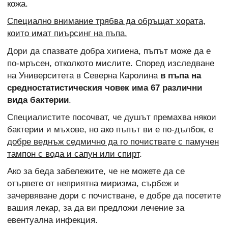
кожа.
Специално внимание трябва да обръщат хората,
които имат пиърсинг на пъпа.
Дори да спазвате добра хигиена, пъпът може да е
по-мръсен, отколкото мислите. Според изследване
на Университета в Северна Каролина
в пъпа на
средностатистическия човек има 67 различни
вида бактерии
.
Специалистите посочват, че душът премахва някои
бактерии и мъхове, но ако пъпът ви е по-дълбок, е
добре веднъж седмично да го почиствате с памучен
тампон с вода и сапун или спирт
.
Ако за беда забележите, че не можете да се
отървете от неприятна миризма, сърбеж и
зачервяване дори с почистване, е добре да посетите
вашия лекар, за да ви предложи лечение за
евентуална инфекция.