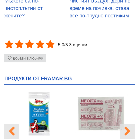
Мъжете са по-
Чистият въздух, дори по
чистоплътни от
време на почивка, става
жените?
все по-трудно постижим
5.0/5 3 оценки
Добави в любими
ПРОДУКТИ ОТ FRAMAR.BG