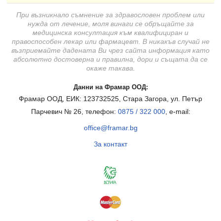
При възникнало съмнение за здравословен проблем или
нужда от лечение, моля винаги се обръщайте за
медицинска консултация към квалифициран и
правоспособен лекар или фармацевт. В никакъв случай не
възприемайте дадената Ви чрез сайта информация като
абсолютно достоверна и правилна, дори и същата да се
окаже такава.
Данни на Фрамар ООД:
Фрамар ООД, ЕИК: 123732525, Стара Загора, ул. Петър
Парчевич № 26, телефон:
0875 / 322 000
, e-mail:
office@framar.bg
За контакт