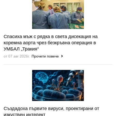
Спасиха мъж с рядка в света дисекация на
коремна аорта чрез безкръвна операция в
УМБАЛ „Тракия“
от 07 авг 2026г.
Прочети повече
Създадоха първите вируси, проектирани от
изкуствен интелект