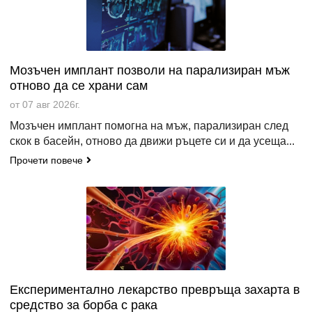
Мозъчен имплант позволи на парализиран мъж
отново да се храни сам
от 07 авг 2026г.
Мозъчен имплант помогна на мъж, парализиран след
скок в басейн, отново да движи ръцете си и да усеща...
Прочети повече
Експериментално лекарство превръща захарта в
средство за борба с рака