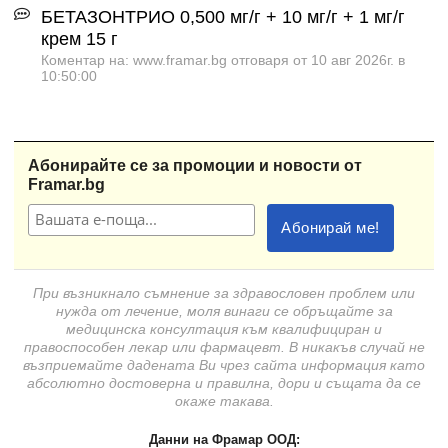
БЕТАЗОНТРИО 0,500 мг/г + 10 мг/г + 1 мг/г
крем 15 г
Коментар на: www.framar.bg отговаря от 10 авг 2026г. в
10:50:00
Абонирайте се за промоции и новости от
Framar.bg
При възникнало съмнение за здравословен проблем или
нужда от лечение, моля винаги се обръщайте за
медицинска консултация към квалифициран и
правоспособен лекар или фармацевт. В никакъв случай не
възприемайте дадената Ви чрез сайта информация като
абсолютно достоверна и правилна, дори и същата да се
окаже такава.
Данни на Фрамар ООД: