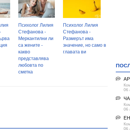
илия
Психолог Лилия
Психолог Лилия
-
Стефанова -
Стефанова -
ърва
Меркантилни ли
Размерът има
оция
са жените -
значение, но само в
какво
главата ви
представлява
любовта по
ПОС
сметка
АР
Ком
06 
ЧА
Ком
06 
ЕН
Ком
06 