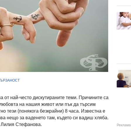
ВЪРЗАНОСТ
а от най-често дискутираните теми. Причините са
любовта на нашия живот или пък да търсим
но тези (понякога безкрайни) 8 часа. Известна е
зва нещо за ваденето там, където си вадиш хляба.
г Лилия Стефанова.