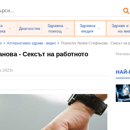
на
Здравна
Здравна
Здраве и
Диагностик
ека
помощ
медия
на жи
о
Алтернативно здраве - видео
Психолог Лилия Стефанова - Сексът на р
нова - Сексът на работното
 2023г.
НАЙ-