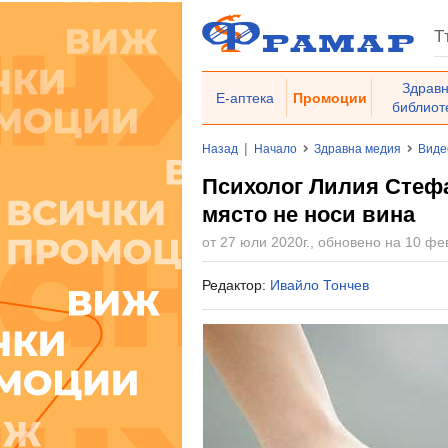
Здрав
Е-аптека
Промоции
библиот
|
Назад
Начало
Здравна медия
Виде
Психолог Лилия Стефа
място не носи вина
от 27 юли 2020г., обновено на 10 фев
Редактор:
Ивайло Тончев