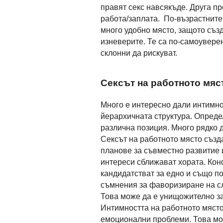
правят секс навсякъде. Друга пр
работа/заплата. По-възрастните
много удобно място, защото създ
изневерите. Те са по-самоуверен
склонни да рискуват.
Сексът на работното мяс
Много е интересно дали интимно
йерархичната структура. Определ
различна позиция. Много рядко 
Сексът на работното място съз
планове за съвместно развитие
интереси сближават хората. Кон
кандидатстват за едно и също п
съмнения за фаворизиране на с
Това може да е унищожително за
Интимността на работното място
емоционални проблеми. Това мож