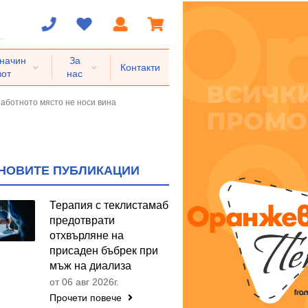
 начин
За
Контакти
вот
нас
аботното място не носи вина
НОВИТЕ ПУБЛИКАЦИИ
Терапия с теклистамаб
предотврати
отхвърляне на
присаден бъбрек при
мъж на диализа
от 06 авг 2026г.
Прочети повече