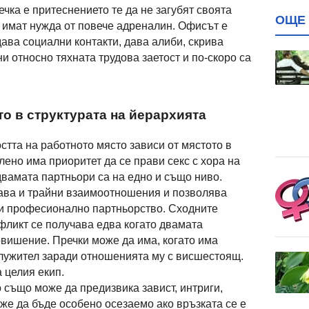
ечка е притеснението те да не загубят своята
ОЩЕ 
 имат нужда от повече адреналин. Офисът е
ава социални контакти, дава алиби, скрива
и относно тяхната трудова заетост и по-скоро са
то в структурата на йерархията
стта на работното място зависи от мястото в
ено има приоритет да се прави секс с хора на
двамата партньори са на едно и също ниво.
дава и трайни взаимоотношения и позволява
 и професионално партньорство. Сходните
фликт се получава едва когато двамата
овишение. Пречки може да има, когато има
лужител заради отношенията му с висшестоящ.
 целия екип.
 също може да предизвика завист, интриги,
е да бъде особено осезаемо ако връзката се е