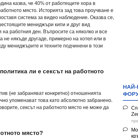
одина казва, че 40% от работещите хора в
работното място. Историята зад това проучване е
поставя система за видео наблюдение. Оказва се,
сшестоящите мениджъри кипи и друг вид
я на работния ден. Въпросите са няколко и все
а не някъде другаде, примерно на хотел или в
ду мениджърите и техните подчинени в този
политика ли е сексът на работното
НАЙ-
ив (не забраняват конкретно) отношенията
ФОР
ично упоменават това като абсолютно забранено.
оворите, сексът на работното място не може да
Сп
Ze
пре
Мо
ботното място?
кр