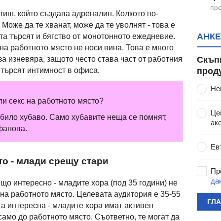
пре
тиш, който създава адреналин. Колкото по-
 Може да те хванат, може да те уволнят - това е
АНКЕ
та търсят и бягство от монотонното ежедневие.
на работното място не носи вина. Това е много
Скъп
за изневяра, защото често става част от работния
прод
търсят интимност в офиса.
Не
ли секс на работното място?
Це
е било хубаво. Само хубавите неща се помнят,
ак
фанова.
Ев
то - млади срещу стари
Пр
да
що интересно - младите хора (под 35 години) не
 на работното място. Целевата аудитория е 35-55
ГЛ
та интересна - младите хора имат активен
само до работното място. Съответно, те могат да