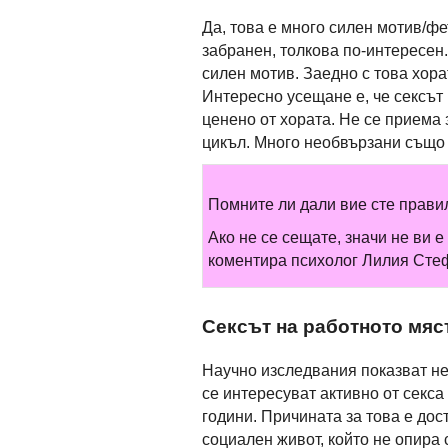
Да, това е много силен мотив/фе
забранен, толкова по-интересен.
силен мотив. Заедно с това хора
Интересно усещане е, че сексът 
ценено от хората. Не се приема 
цикъл. Много необвързани също 
Помните ли дали вие сте прави
Ако не се сещате, значи не ви 
коментира психолог Лилия Сте
Сексът на работното мяс
Научно изследвания показват не
се интересуват активно от секса
години. Причината за това е дос
социален живот, който не опира 