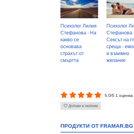
Психолог Лилия
Психолог Л
Стефанова - На
Стефанова 
какво се
Сексът на п
основава
среща - ем
страхът от
и взаимно
смъртта
желание
5.0/5 1 оценка
Добави в любими
ПРОДУКТИ ОТ FRAMAR.BG