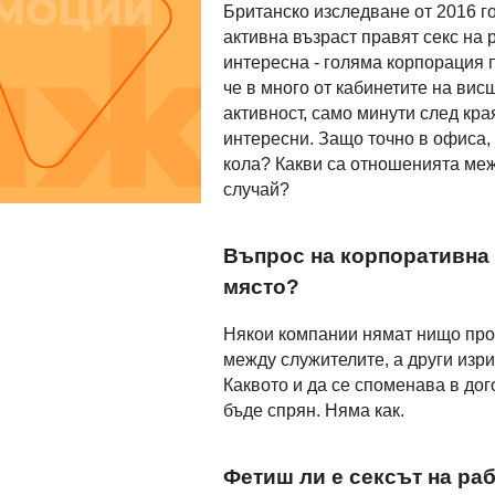
Британско изследване от 2016 г
активна възраст правят секс на 
интересна - голяма корпорация 
че в много от кабинетите на ви
активност, само минути след кра
интересни. Защо точно в офиса, 
кола? Какви са отношенията меж
случай?
Въпрос на корпоративна 
място?
Някои компании нямат нищо прот
между служителите, а други изр
Каквото и да се споменава в дог
бъде спрян. Няма как.
Фетиш ли е сексът на ра