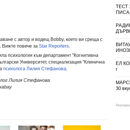
ТЕСТ
ПИСА
РАДИ
ДЪРВО
даване с автор и водещ Bobby, което ви среща с
ВИТА
. Вижте повече за
Star Reporters
.
ИНОЗИ
ла психология към департамент “Когнитивна
Български Университет, специализация “Клинична
ЕЛ КО
за
психолога Лилия Стефанова
.
г
холог Лилия Стефанова
МАРСИ
xabay
30 вк