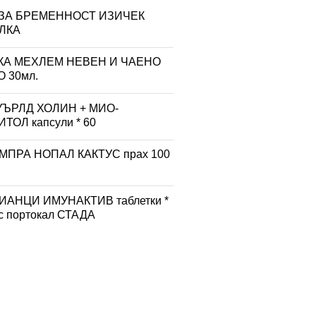
 ЗА БРЕМЕННОСТ ИЗИЧЕК
ЛКА
КА МЕХЛЕМ НЕВЕН И ЧАЕНО
 30мл.
УЪРЛД ХОЛИН + МИО-
ТОЛ капсули * 60
МПРА НОПАЛ КАКТУС прах 100
АНЦИ ИМУНАКТИВ таблетки *
ус портокал СТАДА