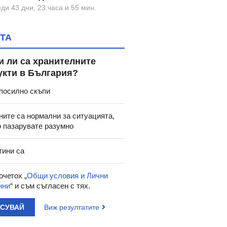
ди 43 дни, 23 часа и 55 мин.
ТА
и ли са хранителните
укти в България?
посилно скъпи
ните са нормални за ситуацията,
о пазарувате разумно
тини са
очетох „
Общи условия и Лични
нни
“ и съм съгласен с тях.
АСУВАЙ
Виж резултатите