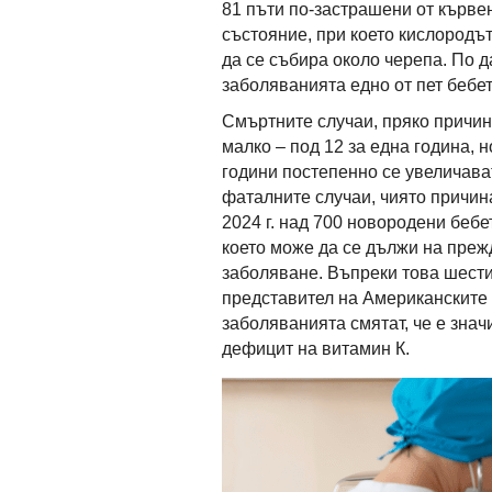
81 пъти по-застрашени от кърве
състояние, при което кислородът
да се събира около черепа. По 
заболяванията едно от пет бебе
Смъртните случаи, пряко причин
малко – под 12 за една година, 
години постепенно се увеличава
фаталните случаи, чиято причин
2024 г. над 700 новородени беб
което може да се дължи на пре
заболяване. Въпреки това шест
представител на Американските 
заболяванията смятат, че е зна
дефицит на витамин К.