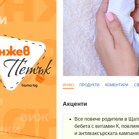
ИНФО
ПРОДУКТИ
КОМЕНТАРИ
С
Акценти
Все повече родители в Щат
бебета с витамин К, повли
и антиваксърската кампания