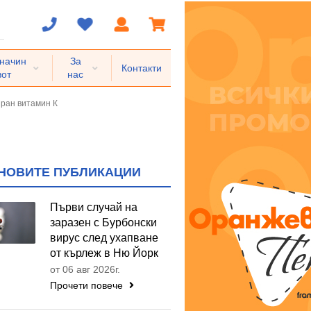
 начин
За
Контакти
вот
нас
иран витамин К
НОВИТЕ ПУБЛИКАЦИИ
Първи случай на
заразен с Бурбонски
вирус след ухапване
от кърлеж в Ню Йорк
от 06 авг 2026г.
Прочети повече