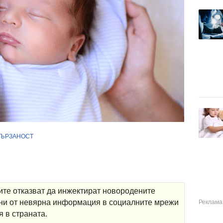
ВЪРЗАНОСТ
ите отказват да инжектират новородените
яни от невярна информация в социалните мрежи
 в страната.