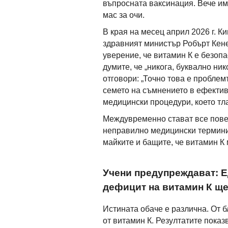
въпросната ваксинация. Вече им
мас за очи.
В края на месец април 2026 г. К
здравният министър Робърт Кен
уверение, че витамин К е безопа
думите, че „никога, буквално ни
отговори: „Точно това е проблем
семето на съмнението в ефектив
медицински процедури, което тл
Междувременно стават все повеч
неправилно медицински термини 
майките и бащите, че витамин К
Учени предупреждават: Е
дефицит на витамин К ще
Истината обаче е различна. От 
от витамин К. Резултатите показв