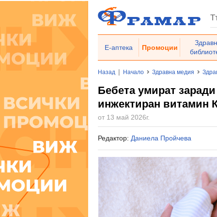
Здрав
Е-аптека
Промоции
библиот
|
Назад
Начало
Здравна медия
Здра
Бебета умират заради
инжектиран витамин 
от 13 май 2026г.
Редактор:
Даниела Пройчева