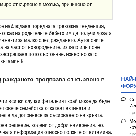
мира от кървене в мозъка, причинено от
се наблюдава поредната тревожна тенденция,
 отказ на родителите бебето им да получи дозата
 инжектира малко след раждането. Аутопсиите
та на част от новородените, изцяло или поне
озастрашаващото състояние, известно като
витамин К.
НАЙ-
д раждането предпазва от кървене в
ФОР
Сп
очти всички случаи фаталният край може да бъде
Ze
се повече семейства отказват евтината и
пре
ел е да допринесе за съсирването на кръвта.
Мо
това решение, водени от добри намерения, но,
кр
аучната информация относно ползите от витамина.
пре