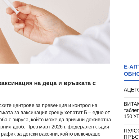
Е-АП
ОБН
ваксинация на деца и връзката с
АЦЕТО
ВИТАМ
ските центрове за превенция и контрол на
табле
ката за ваксинация срещу хепатит Б – едно от
150 
рба с вируса, който може да причини доживотна
ерния дроб. През март 2026 г. федерален съдия
ПУЛС
рафик за детски ваксини, който включваше
ПРЪСТ