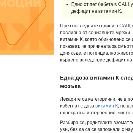
Едно от пет бебета в САЩ у
дефицит на витамин К.
През последните години в САЩ 
повлияна от социалните мрежи –
витамин К, която обикновено се
показват, че причината за смърт
донякъде, е потенциално живот
кървене вследствие дефицит на 
Една доза витамин К сле
мозъка
Лекарите са категорични, че в п
избегнат с доза
витамин К
, но в
еднократна интервенция, чиято ц
Разбира се, родителите вземат 
уви, без да са се запознали с н