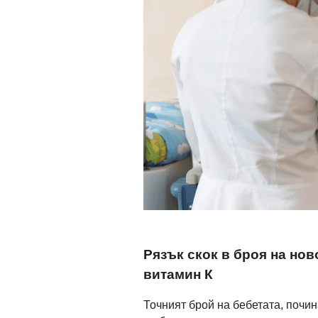
Рязък скок в броя на нов
витамин К
Точният брой на бебетата, почи