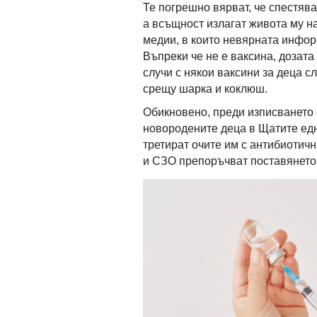
Те погрешно вярват, че спестяв
а всъщност излагат живота му на
медии, в които невярната инфор
Въпреки че не е ваксина, дозата 
случи с някои ваксини за деца 
срещу шарка и коклюш.
Обикновено, преди изписването 
новородените деца в Щатите едн
третират очите им с антибиотич
и СЗО препоръчват поставянето 