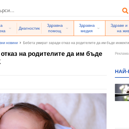
на
Здравна
Здравна
Здраве и
Диагностик
ека
помощ
медия
на жи
вни новини
Бебета умират заради отказ на родителите да им бъде инжект
 отказ на родителите да им бъде
К
НАЙ-