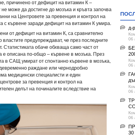
не, причинено от дефицит на витамин К –
 не може да достигне до мозъка и кръвта започва
ПОС
данни на Центровете за превенция и контрол на
та с кървене заради дефицит на витамин К умира.
д-
ени от дефицит на витамин К, са сравнително
Ком
06 
но властите предупреждават, че през последните
т. Статистиката обаче обхваща само част от
БЕ
200
а е описана по-общо – кървене в мозъка. През
Ком
ета в САЩ умират от спонтанно кървене в мозъка,
06 
ждевременно раждане или чернодробно
ГА
има медицински специалисти и един
дъ
центрове за превенция и контрол на
Ком
чителен делът на починалите вследствие на
06 
ТР
С
Ком
06 
ПР
30