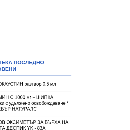
ТЕКА ПОСЛЕДНО
ОВЕНИ
КАУСТИН разтвор 0.5 мл
ИН С 1000 мг + ШИПКА
тки с удължено освобождаване *
УЕБЪР НАТУРАЛС
ОВ ОКСИМЕТЪР ЗА ВЪРХА НА
А ДЕСПИК YK - 83A