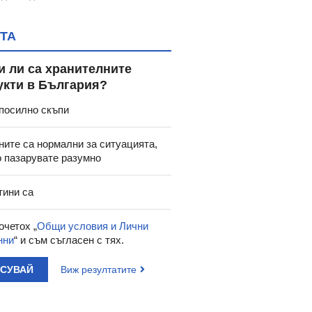
ТА
и ли са хранителните
укти в България?
посилно скъпи
ните са нормални за ситуацията,
о пазарувате разумно
тини са
очетох „
Общи условия и Лични
нни
“ и съм съгласен с тях.
АСУВАЙ
Виж резултатите