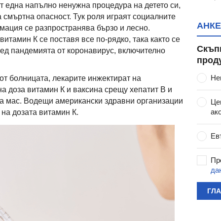
ат една напълно ненужна процедура на детето си,
 смъртна опасност. Тук роля играят социалните
АНКЕ
мация се разпространява бързо и лесно.
витамин К се поставя все по-рядко, така както се
Скъп
след пандемията от коронавирус, включително
прод
Не
от болницата, лекарите инжектират на
а доза витамин К и ваксина срещу хепатит В и
на мас. Водещи американски здравни организации
Це
ак
на дозата витамин К.
Ев
Пр
да
ГЛ