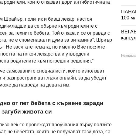
а родители, които отказват дори антибиотичната
ПАНА
100 м
им Шрайър, политик и бивш лекар, настоя
еди-младши да се обърне към родителите с
ВЕГА
сен за техните бебета. Той отказа и се оправда с
капсул
кога, не е споменавал и дума за витамина“. Шриър
ът. Не засягате темата, но именно Вие посяхте
ността на някои лекарства и утвърдени
асна родителите към погрешни решения.“
е самозваните специалисти, които използват
и разпространяват лъжи онлайн, за да убедят
 може да навреди на децата им.
дно от пет бебета с кървене заради
 загуби живота си
близо век се провеждат проучвания върху ползите
ат, че бебетата, които не получават тази доза, са