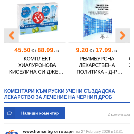
45.50
88.99
9.20
17.99
.
€
/
лв.
€
/
лв.
ли
КОМПЛЕКТ
РЕИМБУРСНА
О
ХИАЛУРОНОВА
ЛЕКАРСТВЕНА
З
КИСЕЛИНА СИ ДЖЕЛИ
ПОЛИТИКА - Д-Р
желирани стика 2 кутии
АЛБЕНА ЗЛАТАРЕВА
* 31
КОМЕНТАРИ КЪМ РУСКИ УЧЕНИ СЪЗДАДОХА
ЛЕКАРСТВО ЗА ЛЕЧЕНИЕ НА ЧЕРНИЯ ДРОБ
Напиши коментар
2 коментара
www.framar.bg отговаря
на 27 February 2026 в 13:31