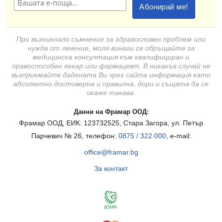
При възникнало съмнение за здравословен проблем или
нужда от лечение, моля винаги се обръщайте за
медицинска консултация към квалифициран и
правоспособен лекар или фармацевт. В никакъв случай не
възприемайте дадената Ви чрез сайта информация като
абсолютно достоверна и правилна, дори и същата да се
окаже такава.
Данни на Фрамар ООД:
Фрамар ООД, ЕИК: 123732525, Стара Загора, ул. Петър
Парчевич № 26, телефон:
0875 / 322 000
, e-mail:
office@framar.bg
За контакт