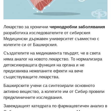
Лекарство за хронични
чернодробни заболявания
разработиха изследователите от сибирския
Медицински държавен университет съвместно с
колегите си от Башкирския.
Създателите на медикамента твърдят, че в света
няма аналог на новото лекарство. То нормализира
детоксикиращата функция на органа и не
предизвиква нежеланите ефекти на вече
съществуващите лекарства.
Башкирските учени са синтезирали основното
активно вещество, а колегите им от Сибир провели
предклиничните изследвания.
Завеждащият катедрата по фармацевтичен анализ в