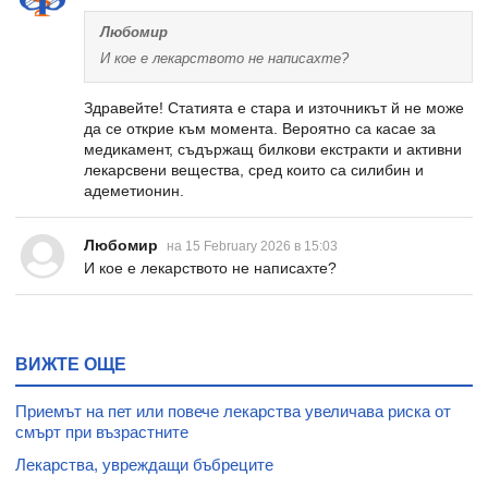
Любомир
И кое е лекарството не написахте?
Здравейте! Статията е стара и източникът й не може
да се открие към момента. Вероятно са касае за
медикамент, съдържащ билкови екстракти и активни
лекарсвени вещества, сред които са силибин и
адеметионин.
Любомир
на 15 February 2026 в 15:03
И кое е лекарството не написахте?
ВИЖТЕ ОЩЕ
Приемът на пет или повече лекарства увеличава риска от
смърт при възрастните
Лекарства, увреждащи бъбреците