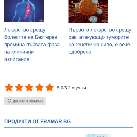
Лекарство срещу
Първото лекарство срещу
болестта на Бехтерев
рак, атакуващо туморите
премина първата фаза
на генетично ниво, е вече
на клинични
одобрено
изпитания
5.0/5 2 оценки
Добави в любими
ПРОДУКТИ ОТ FRAMAR.BG