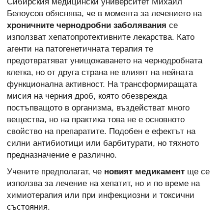
Сибирския медицински университет Михаил
Белоусов обяснява, че в момента за лечението на
хроничните чернодробни заболявания
се
използват хепатопротективните лекарства. Като
агенти на патогенетичната терапия те
предотвратяват унищожаването на чернодробната
клетка, но от друга страна не влияят на нейната
функционална активност. На трансформиращата
мисия на черния дроб, която обезврежда
постъпващото в организма, въздействат много
вещества, но на практика това не е основното
свойство на препаратите. Подобен е ефектът на
силни антибиотици или барбитурати, но тяхното
предназначение е различно.
Учените предполагат, че
новият медикамент
ще се
използва за лечение на хепатит, но и по време на
химиотерапия или при инфекциозни и токсични
състояния.