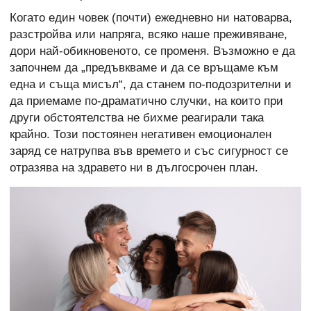
Когато един човек (почти) ежедневно ни натоварва,
разстройва или напряга, всяко наше преживяване,
дори най-обикновеното, се променя. Възможно е да
започнем да „предъвкваме и да се връщаме към
една и съща мисъл“, да станем по-подозрителни и
да приемаме по-драматично случки, на които при
други обстоятелства не бихме реагирали така
крайно. Този постоянен негативен емоционален
заряд се натрупва във времето и със сигурност се
отразява на здравето ни в дългосрочен план.