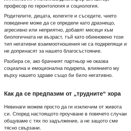
професор по геронтология и социология.
Родителите, децата, колегите и съседите, чието
поведение може да се определи като дразнещо,
агресивно или неприятно, добавят месеци към
биологичната ни възраст, тъй като обикновено този
тип негативни взаимоотношения не са подкрепящи и
не допринасят за нашето благосъстояние.
Разбира се, ако брачният партньор не оказва
социална и емоционална подкрепа, влиянието му
върху нашето здраве също би било негативно.
Как да се предпазим от „трудните“ хора
Невинаги можем просто да ги изключим от живота
си. Според настоящото проучване в повечето случаи
общуваме с тях по задължение, а не защото сме
тясно свързани.