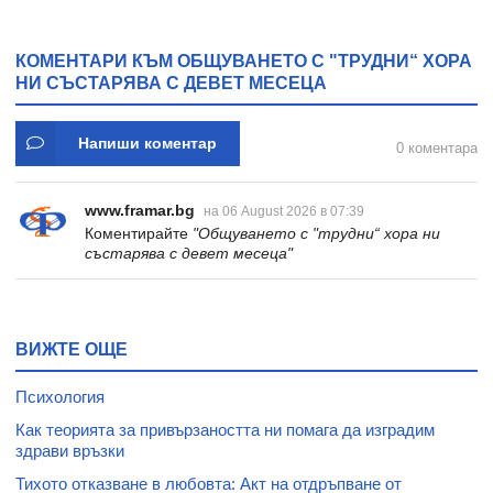
- ХЕРМЕС
КОМЕНТАРИ КЪМ ОБЩУВАНЕТО С "ТРУДНИ“ ХОРА
НИ СЪСТАРЯВА С ДЕВЕТ МЕСЕЦА
Напиши коментар
0 коментара
www.framar.bg
на 06 August 2026 в 07:39
Коментирайте
"Общуването с "трудни“ хора ни
състарява с девет месеца"
ВИЖТЕ ОЩЕ
Психология
Как теорията за привързаността ни помага да изградим
здрави връзки
Тихото отказване в любовта: Акт на отдръпване от