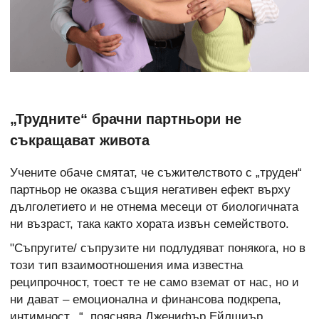
„Трудните“ брачни партньори не
съкращават живота
Учените обаче смятат, че съжителството с „труден“
партньор не оказва същия негативен ефект върху
дълголетието и не отнема месеци от биологичната
ни възраст, така както хората извън семейството.
"Съпругите/ съпрузите ни подлудяват понякога, но в
този тип взаимоотношения има известна
реципрочност, тоест те не само вземат от нас, но и
ни дават – емоционална и финансова подкрепа,
интимност...“, пояснява Дженифър Ейлшиър,