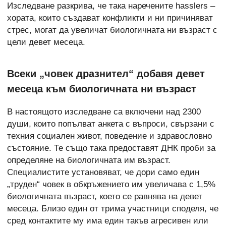
Изследване разкрива, че така наречените hasslers –
хората, които създават конфликти и ни причиняват
стрес, могат да увеличат биологичната ни възраст с
цели девет месеца.
Всеки „човек дразнител“ добавя девет
месеца към биологичната ни възраст
В настоящото изследване са включени над 2300
души, които попълват анкета с въпроси, свързани с
техния социален живот, поведение и здравословно
състояние. Те също така предоставят ДНК проби за
определяне на биологичната им възраст.
Специалистите установяват, че дори само един
„труден“ човек в обкръжението им увеличава с 1,5%
биологичната възраст, което се равнява на девет
месеца. Близо един от трима участници споделя, че
сред контактите му има един такъв агресивен или