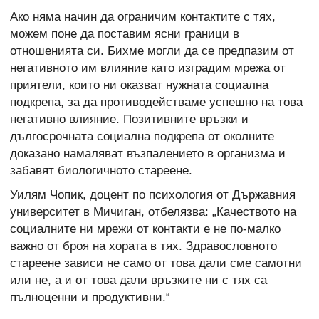
Ако няма начин да ограничим контактите с тях,
можем поне да поставим ясни граници в
отношенията си. Бихме могли да се предпазим от
негативното им влияние като изградим мрежа от
приятели, които ни оказват нужната социална
подкрепа, за да противодействаме успешно на това
негативно влияние. Позитивните връзки и
дългосрочната социална подкрепа от околните
доказано намаляват възпалението в организма и
забавят биологичното стареене.
Уилям Чопик, доцент по психология от Държавния
университет в Мичиган, отбелязва: „Качеството на
социалните ни мрежи от контакти е не по-малко
важно от броя на хората в тях. Здравословното
стареене зависи не само от това дали сме самотни
или не, а и от това дали връзките ни с тях са
пълноценни и продуктивни.“