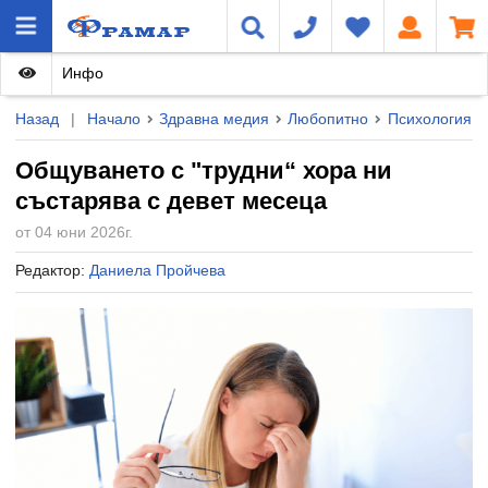
Инфо
Назад
|
Начало
Здравна медия
Любопитно
Психология
Общуването с "трудни“ хора ни
състарява с девет месеца
от 04 юни 2026г.
Редактор:
Даниела Пройчева