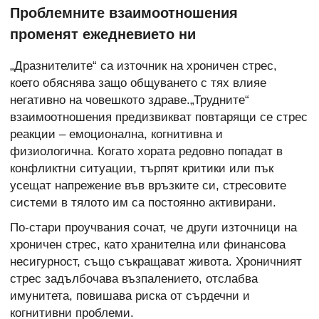
Проблемните взаимоотношения
променят ежедневието ни
„Дразнителите“ са източник на хроничен стрес,
което обяснява защо общуването с тях влияе
негативно на човешкото здраве.„Трудните“
взаимоотношения предизвикват повтарящи се стрес
реакции – емоционална, когнитивна и
физиологична. Когато хората редовно попадат в
конфликтни ситуации, търпят критики или пък
усещат напрежение във връзките си, стресовите
системи в тялото им са постоянно активирани.
По-стари проучвания сочат, че други източници на
хроничен стрес, като хранителна или финансова
несигурност, също съкращават живота. Хроничният
стрес задълбочава възпалението, отслабва
имунитета, повишава риска от сърдечни и
когнитивни проблеми.