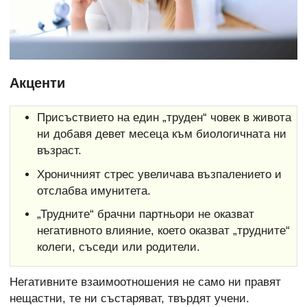
Акценти
Присъствието на един „труден“ човек в живота
ни добавя девет месеца към биологичната ни
възраст.
Хроничният стрес увеличава възпалението и
отслабва имунитета.
„Трудните“ брачни партньори не оказват
негативното влияние, което оказват „трудните“
колеги, съседи или родители.
Негативните взаимоотношения не само ни правят
нещастни, те ни състаряват, твърдят учени.