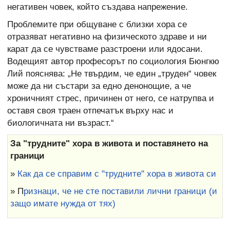
негативен човек, който създава напрежение.
Проблемите при общуване с близки хора се
отразяват негативно на физическото здраве и ни
карат да се чувстваме разстроени или ядосани.
Водещият автор професорът по социология Бюнгкю
Лий пояснява: „Не твърдим, че един „труден“ човек
може да ни състари за едно денонощие, а че
хроничният стрес, причинен от него, се натрупва и
оставя своя траен отпечатък върху нас и
биологичната ни възраст.“
За "трудните" хора в живота и поставянето на
граници
»
Как да се справим с "трудните" хора в живота си
» П
ризнаци, че не сте поставили лични граници (и
защо имате нужда от тях)