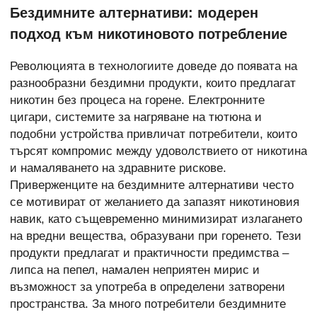
Бездимните алтернативи: модерен
подход към никотиновото потребление
Революцията в технологиите доведе до появата на
разнообразни бездимни продукти, които предлагат
никотин без процеса на горене. Електронните
цигари, системите за нагряване на тютюна и
подобни устройства привличат потребители, които
търсят компромис между удоволствието от никотина
и намаляването на здравните рискове.
Приверженците на бездимните алтернативи често
се мотивират от желанието да запазят никотиновия
навик, като същевременно минимизират излагането
на вредни вещества, образувани при горенето. Тези
продукти предлагат и практичности предимства –
липса на пепел, намален неприятен мирис и
възможност за употреба в определени затворени
пространства. За много потребители бездимните