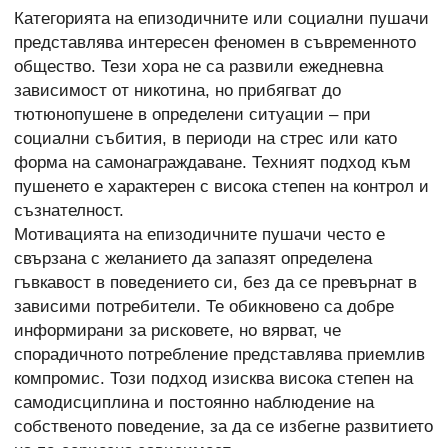
Категорията на епизодичните или социални пушачи
представлява интересен феномен в съвременното
общество. Тези хора не са развили ежедневна
зависимост от никотина, но прибягват до
тютюнопушене в определени ситуации – при
социални събития, в периоди на стрес или като
форма на самонаграждаване. Техният подход към
пушенето е характерен с висока степен на контрол и
съзнателност.
Мотивацията на епизодичните пушачи често е
свързана с желанието да запазят определена
гъвкавост в поведението си, без да се превърнат в
зависими потребители. Те обикновено са добре
информирани за рисковете, но вярват, че
спорадичното потребление представлява приемлив
компромис. Този подход изисква висока степен на
самодисциплина и постоянно наблюдение на
собственото поведение, за да се избегне развитието