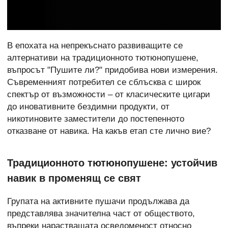
В епохата на непрекъснато развиващите се
алтернативи на традиционното тютюнопушене,
въпросът "Пушите ли?" придобива нови измерения.
Съвременният потребител се сблъсква с широк
спектър от възможности – от класическите цигари
до иновативните бездимни продукти, от
никотиновите заместители до постепенното
отказване от навика. На какъв етап сте лично вие?
Традиционното тютюнопушене: устойчив
навик в променящ се свят
Групата на активните пушачи продължава да
представлява значителна част от обществото,
въпреки нарастващата осведоменост относно