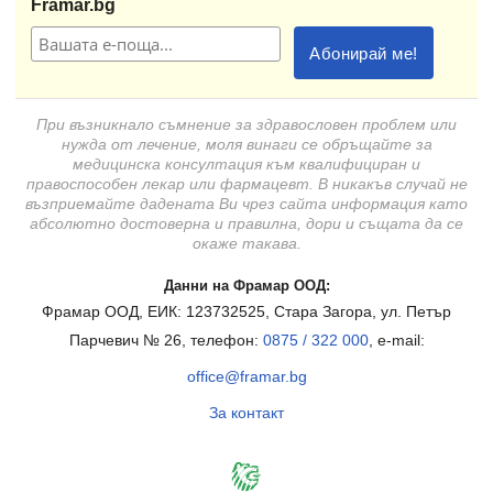
Framar.bg
При възникнало съмнение за здравословен проблем или
нужда от лечение, моля винаги се обръщайте за
медицинска консултация към квалифициран и
правоспособен лекар или фармацевт. В никакъв случай не
възприемайте дадената Ви чрез сайта информация като
абсолютно достоверна и правилна, дори и същата да се
окаже такава.
Данни на Фрамар ООД:
Фрамар ООД, ЕИК: 123732525, Стара Загора, ул. Петър
Парчевич № 26, телефон:
0875 / 322 000
, e-mail:
office@framar.bg
За контакт