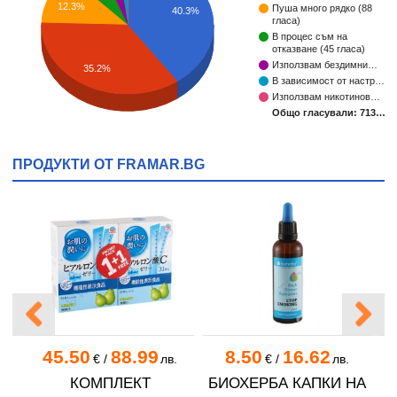
12.3%
Пуша много рядко (88
40.3%
гласа)
В процес съм на
отказване (45 гласа)
Използвам бездимни…
35.2%
В зависимост от настр…
Използвам никотинов…
Общо гласували: 713…
ПРОДУКТИ ОТ FRAMAR.BG
45.50
88.99
8.50
16.62
.
€
/
лв.
€
/
лв.
КОМПЛЕКТ
БИОХЕРБА КАПКИ НА