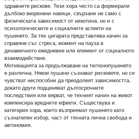
здравните рискове. Тези хора често са формирали
дълбоко вкоренени навици, свързани не само с
физическата зависимост от никотина, но и с
психологическите и социалните аспекти на
пушенето. За тях цигарата представлява начин за
справяне със стреса, момент на пауза в
динамичното ежедневие или елемент от социалното
взаимодействие.
Мотивацията за продължаване на тютюнопушенето
е различна. Някои пушачи съзнават рисковете, но се
чувстват неспособни да преодолеят зависимостта,
докато други подценяват дългосрочните
последствия или вярват, че техният начин на живот
компенсира вредните ефекти. Съществува и
категория хора, които възприемат пушенето като
съзнателен избор, част от тяхната лична свобода и
автономия.