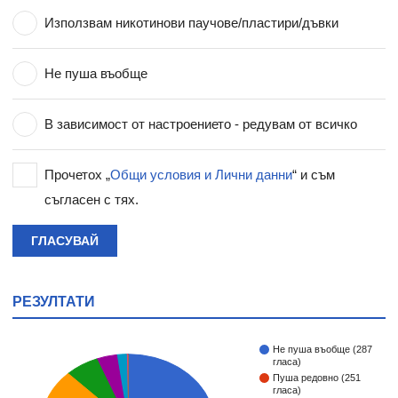
Използвам никотинови паучове/пластири/дъвки
Не пуша въобще
В зависимост от настроението - редувам от всичко
Прочетох „
Общи условия и Лични данни
“ и съм
съгласен с тях.
ГЛАСУВАЙ
РЕЗУЛТАТИ
Не пуша въобще (287
гласа)
Пуша редовно (251
гласа)