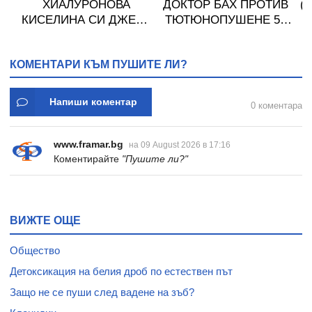
0
ХИАЛУРОНОВА
ДОКТОР БАХ ПРОТИВ
(
КИСЕЛИНА СИ ДЖЕЛИ
ТЮТЮНОПУШЕНЕ 50
желирани стика 2 кутии
мл
* 31
КОМЕНТАРИ КЪМ ПУШИТЕ ЛИ?
Напиши коментар
0 коментара
www.framar.bg
на 09 August 2026 в 17:16
Коментирайте
"Пушите ли?"
ВИЖТЕ ОЩЕ
Общество
Детоксикация на белия дроб по естествен път
Защо не се пуши след вадене на зъб?