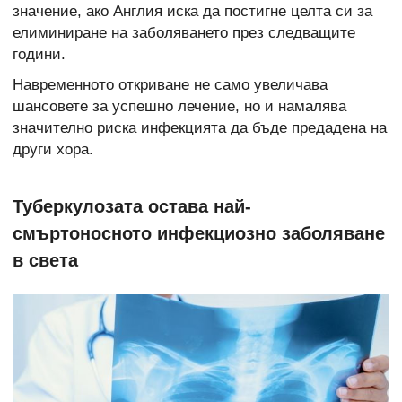
значение, ако Англия иска да постигне целта си за
елиминиране на заболяването през следващите
години.
Навременното откриване не само увеличава
шансовете за успешно лечение, но и намалява
значително риска инфекцията да бъде предадена на
други хора.
Туберкулозата остава най-
смъртоносното инфекциозно заболяване
в света