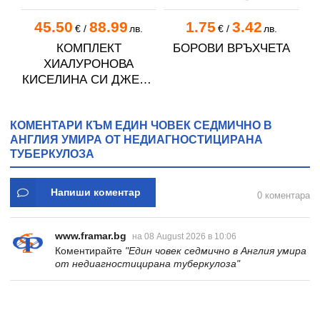
45.50
88.99
1.75
3.42
€
/
лв.
€
/
лв.
КОМПЛЕКТ
БОРОВИ ВРЪХЧЕТА
ХИАЛУРОНОВА
КИСЕЛИНА СИ ДЖЕЛИ
желирани стика 2 кутии
* 31
КОМЕНТАРИ КЪМ ЕДИН ЧОВЕК СЕДМИЧНО В
АНГЛИЯ УМИРА ОТ НЕДИАГНОСТИЦИРАНА
ТУБЕРКУЛОЗА
Напиши коментар
0 коментара
www.framar.bg
на 08 August 2026 в 10:06
Коментирайте
"Един човек седмично в Англия умира
от недиагностицирана туберкулоза"