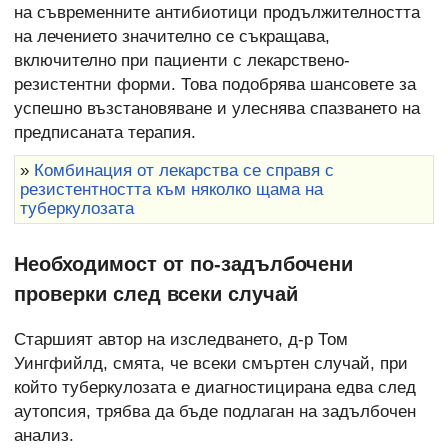
на съвременните антибиотици продължителността
на лечението значително се съкращава,
включително при пациенти с лекарствено-
резистентни форми. Това подобрява шансовете за
успешно възстановяване и улеснява спазването на
предписаната терапия.
»
Комбинация от лекарства се справя с
резистентността към няколко щама на
туберкулозата
Необходимост от по-задълбочени
проверки след всеки случай
Старшият автор на изследването, д-р Том
Уингфийлд, смята, че всеки смъртен случай, при
който туберкулозата е диагностицирана едва след
аутопсия, трябва да бъде подлаган на задълбочен
анализ.