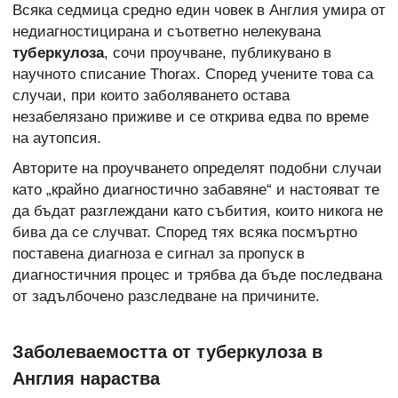
Всяка седмица средно един човек в Англия умира от
недиагностицирана и съответно нелекувана
туберкулоза
, сочи проучване, публикувано в
научното списание Thorax. Според учените това са
случаи, при които заболяването остава
незабелязано приживе и се открива едва по време
на аутопсия.
Авторите на проучването определят подобни случаи
като „крайно диагностично забавяне“ и настояват те
да бъдат разглеждани като събития, които никога не
бива да се случват. Според тях всяка посмъртно
поставена диагноза е сигнал за пропуск в
диагностичния процес и трябва да бъде последвана
от задълбочено разследване на причините.
Заболеваемостта от туберкулоза в
Англия нараства