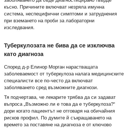
заболяването да бъде диагностицирано твърде
късно. Причините включват незряла имунна
система, неспецифични симптоми и затруднения
при вземането на проби за лабораторни
изследвания.
Туберкулозата не бива да се изключва
като диагноза
Според д-р Елинор Морган нарастващата
заболеваемост от туберкулоза налага медицинските
специалисти все по-често да включват
заболяването сред възможните диагнози.
Тя подчертава, че лекарите трябва да си задават
въпроса „Възможно ли е това да е туберкулоза?“
дори когато пациентът не отговаря на обичайния
рисков профил. По думите й съкращаването на
времето за поставяне на диагноза е от ключово