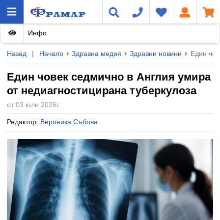
Инфо
Назад
|
Начало
Здравна медия
Здравни новини
Един чов
Един човек седмично в Англия умира
от недиагностицирана туберкулоза
от 03 юли 2026г.
Редактор:
Вероника Събова