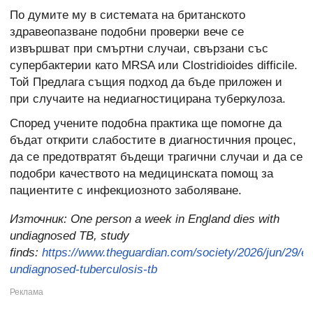
По думите му в системата на британското
здравеопазване подобни проверки вече се
извършват при смъртни случаи, свързани със
супербактерии като MRSA или Clostridioides difficile.
Той Предлага същия подход да бъде приложен и
при случаите на недиагностицирана туберкулоза.
Според учените подобна практика ще помогне да
бъдат открити слабостите в диагностичния процес,
да се предотвратят бъдещи трагични случаи и да се
подобри качеството на медицинската помощ за
пациентите с инфекциозното заболяване.
Източник:
One person a week in England dies with
undiagnosed TB, study
finds:
https://www.theguardian.com/society/2026/jun/29/e
undiagnosed-tuberculosis-tb