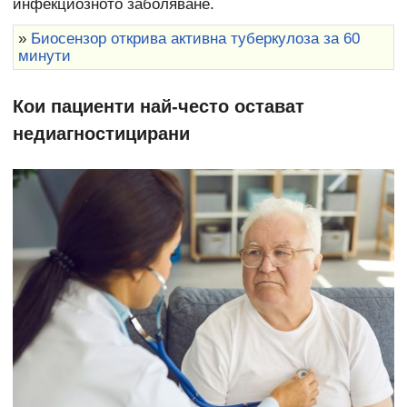
инфекциозното заболяване.
»
Биосензор открива активна туберкулоза за 60
минути
Кои пациенти най-често остават
недиагностицирани