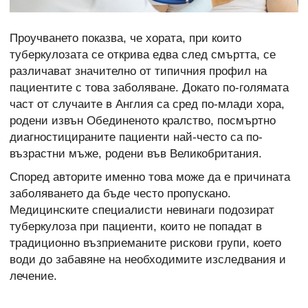
Проучването показва, че хората, при които
туберкулозата се открива едва след смъртта, се
различават значително от типичния профил на
пациентите с това заболяване. Докато по-голямата
част от случаите в Англия са сред по-млади хора,
родени извън Обединеното кралство, посмъртно
диагностицираните пациенти най-често са по-
възрастни мъже, родени във Великобритания.
Според авторите именно това може да е причината
заболяването да бъде често пропускано.
Медицинските специалисти невинаги подозират
туберкулоза при пациенти, които не попадат в
традиционно възприеманите рискови групи, което
води до забавяне на необходимите изследвания и
лечение.