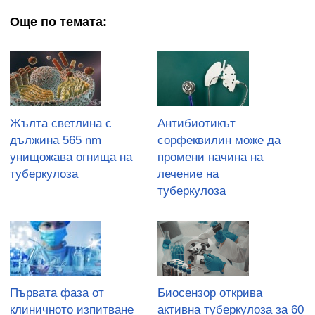
Още по темата:
Жълта светлина с
Антибиотикът
дължина 565 nm
сорфеквилин може да
унищожава огнища на
промени начина на
туберкулоза
лечение на
туберкулоза
Първата фаза от
Биосензор открива
клиничното изпитване
активна туберкулоза за 60