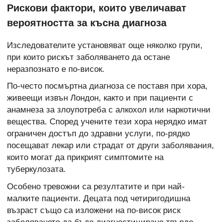
Рискови фактори, които увеличават
вероятността за късна диагноза
Изследователите установяват още няколко групи,
при които рискът заболяването да остане
неразпознато е по-висок.
По-често посмъртна диагноза се поставя при хора,
живеещи извън Лондон, както и при пациенти с
анамнеза за злоупотреба с алкохол или наркотични
вещества. Според учените тези хора нерядко имат
ограничен достъп до здравни услуги, по-рядко
посещават лекар или страдат от други заболявания,
които могат да прикрият симптомите на
туберкулозата.
Особено тревожни са резултатите и при най-
малките пациенти. Децата под четиригодишна
възраст също са изложени на по-висок риск