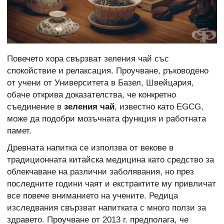
Повечето хора свързват зеления чай със
спокойствие и релаксация. Проучване, ръководено
от учени от Университета в Базел, Швейцария,
обаче открива доказателства, че конкретно
съединение в
зеления чай
, известно като EGCG,
може да подобри мозъчната функция и работната
памет.
Древната напитка се използва от векове в
традиционната китайска медицина като средство за
облекчаване на различни заболявания, но през
последните години чаят и екстрактите му привличат
все повече вниманието на учените. Редица
изследвания свързват напитката с много ползи за
здравето. Проучване от 2013 г. предполага, че