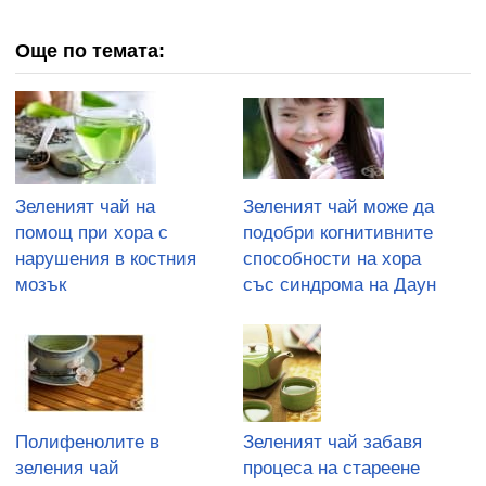
Още по темата:
Зеленият чай на
Зеленият чай може да
помощ при хора с
подобри когнитивните
нарушения в костния
способности на хора
мозък
със синдрома на Даун
Полифенолите в
Зеленият чай забавя
зеления чай
процеса на стареене