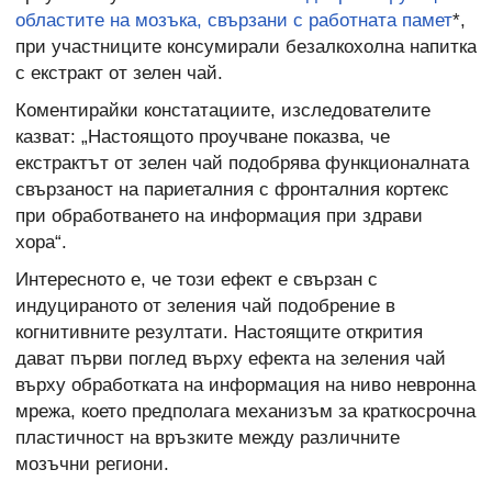
областите на мозъка, свързани с работната памет
*,
при участниците консумирали безалкохолна напитка
с екстракт от зелен чай.
Коментирайки констатациите, изследователите
казват: „Настоящото проучване показва, че
екстрактът от зелен чай подобрява функционалната
свързаност на париеталния с фронталния кортекс
при обработването на информация при здрави
хора“.
Интересното е, че този ефект е свързан с
индуцираното от зеления чай подобрение в
когнитивните резултати. Настоящите открития
дават първи поглед върху ефекта на зеления чай
върху обработката на информация на ниво невронна
мрежа, което предполага механизъм за краткосрочна
пластичност на връзките между различните
мозъчни региони.