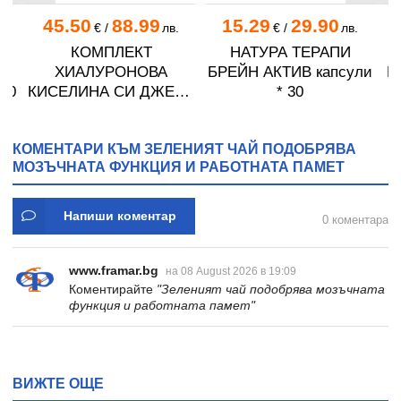
45.50
88.99
15.29
29.90
.
€
/
лв.
€
/
лв.
КОМПЛЕКТ
НАТУРА ТЕРАПИ
А
ХИАЛУРОНОВА
БРЕЙН АКТИВ капсули
П
60
КИСЕЛИНА СИ ДЖЕЛИ
* 30
желирани стика 2 кутии
* 31
КОМЕНТАРИ КЪМ ЗЕЛЕНИЯТ ЧАЙ ПОДОБРЯВА
МОЗЪЧНАТА ФУНКЦИЯ И РАБОТНАТА ПАМЕТ
Напиши коментар
0 коментара
www.framar.bg
на 08 August 2026 в 19:09
Коментирайте
"Зеленият чай подобрява мозъчната
функция и работната памет"
ВИЖТЕ ОЩЕ