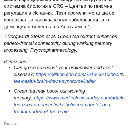
системна биология в CRG – Център по геномна
регулация в Испания. „Тези промени могат да се
използват за насочване към заболявания като
деменция и болестта на Алцхаймер.“
* Borgwardt Stefan et al. Green tea extract enhances
parieto-frontal connectivity during working memory
processing. Psychopharmacology.
Източник:
Can green tea boost your brainpower and treat
disease?:
https://edition.cnn.com/2016/06/16/health/g
tea-health-brain-down-syndrome/index
Green tea may boost our working
memory:
https://www.medicalnewstoday.com/article
tea-boosts-connectivity-between-parietal-and-
frontal-cortex-of-the-brain