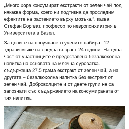
„Много хора консумират екстракти от зелен чай под
някаква форма, което ни подтикна да проследим
ефектите на растението върху мозъка.“, казва
Стефан Боргват, професор по невропсихиатрия в
Университета в Базел.
За целите на проучването учените набират 12
здрави мъже на средна възраст 24 години. На една
част от участниците е предоставена безалкохолна
напитка на основата на млечна суроватка,
съдържаща 27,5 грама екстракт от зелен чай, а на
другата – безалкохолна напитка без екстракт от
зелен чай. Доброволците и от двете групи не са
запознати със съдържанието на консумираната от
тях напитка.