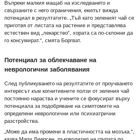
Въпреки малкия мащаб на изследването и
свързаните с него ограничения, екипът вижда
потенциал в резултатите. „Тъй като зеленият чай се
приготвя от листата на растение и представлява
естествен вид „лекарство“, хората са по-склонни да
го консумират.“, смята Боргват.
Потенциал за облекчаване на
неврологични заболявания
След публикуването на резултатите от проучването
интересът към когнитивните ползи от зеления чай
постоянно нараства и учените се фокусират върху
потенциала за подобряване на симптомите на
определени неврологични или психиатрични
разстройства.
„Може да има промени в пластичността на мозъка.“,
казва Мара Диерсен, ръководител на групата по