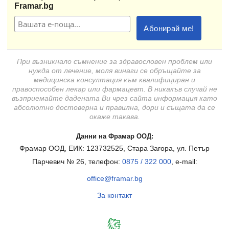
Framar.bg
При възникнало съмнение за здравословен проблем или
нужда от лечение, моля винаги се обръщайте за
медицинска консултация към квалифициран и
правоспособен лекар или фармацевт. В никакъв случай не
възприемайте дадената Ви чрез сайта информация като
абсолютно достоверна и правилна, дори и същата да се
окаже такава.
Данни на Фрамар ООД:
Фрамар ООД, ЕИК: 123732525, Стара Загора, ул. Петър
Парчевич № 26, телефон:
0875 / 322 000
, e-mail:
office@framar.bg
За контакт