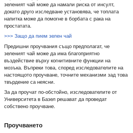
зеленият чай може да намали риска от инсулт,
докато друго изследване установява, че топлата
напитка може да помогне в борбата с рака на
простатата.
>>> Защо да пием зелен чай
Предишни проучвания също предполагат, че
зеленият чай може да има благоприятно
въздействие върху когнитивните функции на
мозъка. Въпреки това, според изследователите на
настоящото проучване, точните механизми зад това
твърдение са неясни.
За да проучат по-обстойно, изследователите от
Университета в Базел решават да проведат
собствено проучване.
Проучването