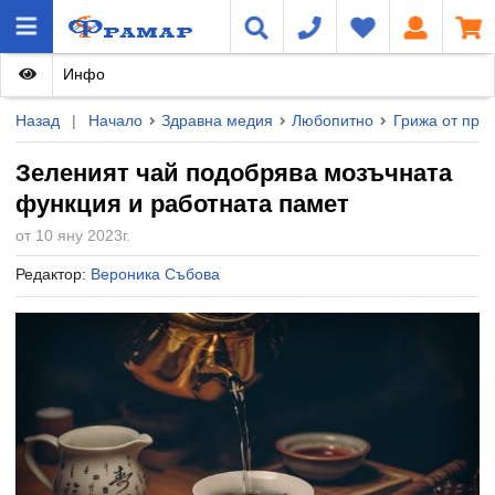
Инфо
Назад
|
Начало
Здравна медия
Любопитно
Грижа от при
Зеленият чай подобрява мозъчната
функция и работната памет
от 10 яну 2023г.
Редактор:
Вероника Събова