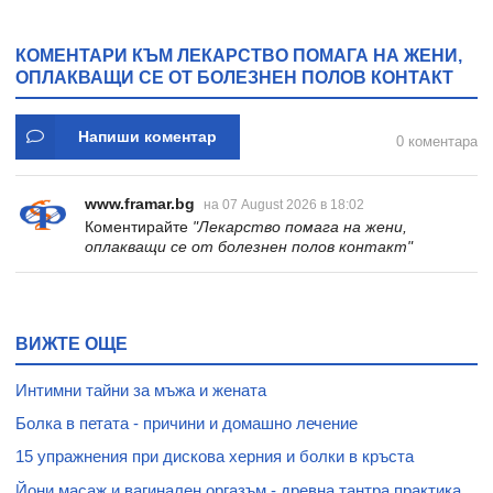
желирани стика 2 кутии
размери S, M, L, XL
* 31
КОМЕНТАРИ КЪМ ЛЕКАРСТВО ПОМАГА НА ЖЕНИ,
ОПЛАКВАЩИ СЕ ОТ БОЛЕЗНЕН ПОЛОВ КОНТАКТ
Напиши коментар
0 коментара
www.framar.bg
на 07 August 2026 в 18:02
Коментирайте
"Лекарство помага на жени,
оплакващи се от болезнен полов контакт"
ВИЖТЕ ОЩЕ
Интимни тайни за мъжа и жената
Болка в петата - причини и домашно лечение
15 упражнения при дискова херния и болки в кръста
Йони масаж и вагинален оргазъм - древна тантра практика