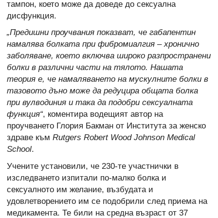
тампон, което може да доведе до сексуална
дисфункция.
„Предишни проучвания показват, че габапентин
намалява болката при фибромиалгия – хронично
заболяване, което включва широко разпространени
болки в различни части на тялото. Нашата
теория е, че намаляването на мускулните болки в
тазовото дъно може да редуцира общата болка
при вулводиния и така да подобри сексуалната
функция“
, коментира водещият автор на
проучването Глория Бакман от Института за женско
здраве към
Rutgers Robert Wood Johnson Medical
School
.
Учените установили, че 230-те участнички в
изследването изпитали по-малко болка и
сексуалното им желание, възбудата и
удовлетворението им се подобрили след приема на
медикамента. Те били на средна възраст от 37