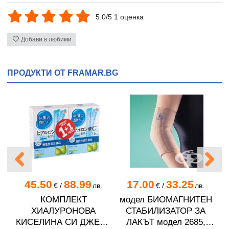
5.0/5 1 оценка
Добави в любими
ПРОДУКТИ ОТ FRAMAR.BG
45.50
88.99
17.00
33.25
.
€
/
лв.
€
/
лв.
А
КОМПЛЕКТ
модел БИОМАГНИТЕН
ХИАЛУРОНОВА
СТАБИЛИЗАТОР ЗА
КИСЕЛИНА СИ ДЖЕЛИ
ЛАКЪТ модел 2685,