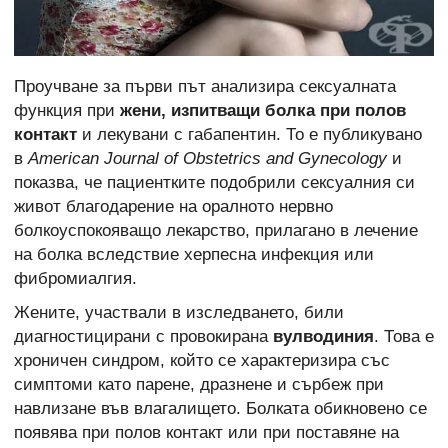
Проучване за първи път анализира сексуалната
функция при
жени, изпитващи болка при полов
контакт
и лекувани с габапентин. То е публикувано
в
American Journal of Obstetrics and Gynecology
и
показва, че пациентките подобрили сексуалния си
живот благодарение на оралното нервно
болкоуспокояващо лекарство, прилагано в лечение
на болка вследствие херпесна инфекция или
фибромиалгия.
Жените, участвали в изследването, били
диагностицирани с провокирана
вулводиния
. Това е
хроничен синдром, който се характеризира със
симптоми като парене, дразнене и сърбеж при
навлизане във влагалището. Болката обикновено се
появява при полов контакт или при поставяне на