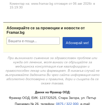
Коментар на: www.framar.bg отговаря от 06 авг 2026г. в
15:19:30
Абонирайте се за промоции и новости от
Framar.bg
При възникнало съмнение за здравословен проблем или
нужда от лечение, моля винаги се обръщайте за
медицинска консултация към квалифициран и
правоспособен лекар или фармацевт. В никакъв случай не
възприемайте дадената Ви чрез сайта информация като
абсолютно достоверна и правилна, дори и същата да се
окаже такава.
Данни на Фрамар ООД:
Фрамар ООД, ЕИК: 123732525, Стара Загора, ул. Петър
Парчевич № 26, телефон:
0875 / 322 000
, e-mail: