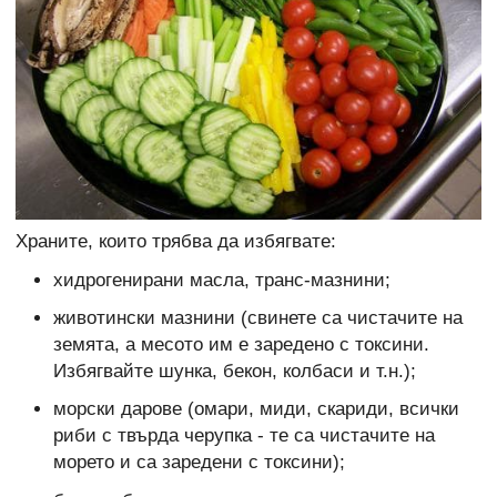
Храните, които трябва да избягвате:
хидрогенирани масла, транс-мазнини;
животински мазнини (свинете са чистачите на
земята, а месото им е заредено с токсини.
Избягвайте шунка, бекон, колбаси и т.н.);
морски дарове (омари, миди, скариди, всички
риби с твърда черупка - те са чистачите на
морето и са заредени с токсини);