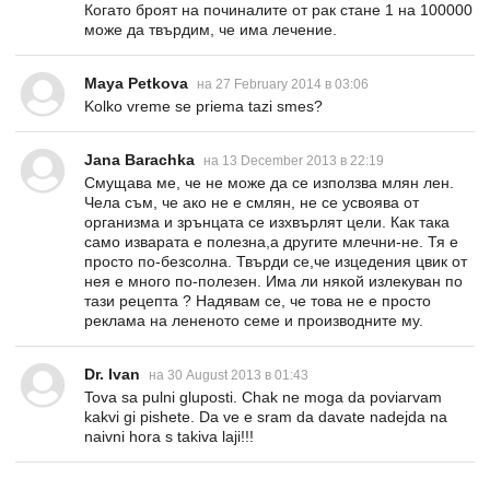
Когато броят на починалите от рак стане 1 на 100000
може да твърдим, че има лечение.
Maya Petkova
на 27 February 2014 в 03:06
Kolko vreme se priema tazi smes?
Jana Barachka
на 13 December 2013 в 22:19
Смущава ме, че не може да се използва млян лен.
Чела съм, че ако не е смлян, не се усвоява от
организма и зрънцата се изхвърлят цели. Как така
само изварата е полезна,а другите млечни-не. Тя е
просто по-безсолна. Твърди се,че изцедения цвик от
нея е много по-полезен. Има ли някой излекуван по
тази рецепта ? Надявам се, че това не е просто
реклама на лененото семе и производните му.
Dr. Ivan
на 30 August 2013 в 01:43
Tova sa pulni gluposti. Chak ne moga da poviarvam
kakvi gi pishete. Da ve e sram da davate nadejda na
naivni hora s takiva laji!!!