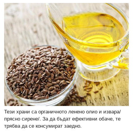
Тези храни са органичното ленено олио и извара/
прясно сирене/. За да бъдат ефективни обаче, те
трябва да се консумират заедно.