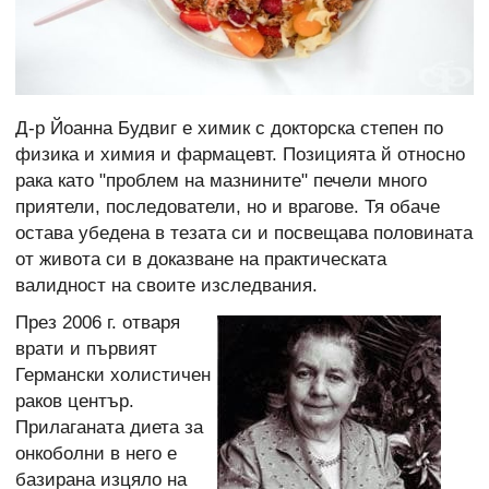
Д-р Йоанна Будвиг е химик с докторска степен по
физика и химия и фармацевт. Позицията й относно
рака като "проблем на мазнините" печели много
приятели, последователи, но и врагове. Тя обаче
остава убедена в тезата си и посвещава половината
от живота си в доказване на практическата
валидност на своите изследвания.
През 2006 г. отваря
врати и първият
Германски холистичен
раков център.
Прилаганата диета за
онкоболни в него е
базирана изцяло на