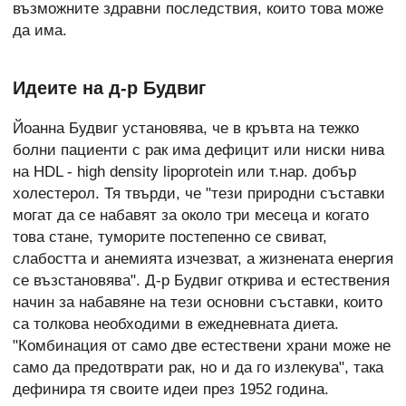
възможните здравни последствия, които това може
да има.
Идеите на д-р Будвиг
Йоанна Будвиг установява, че в кръвта на тежко
болни пациенти с рак има
дефицит или ниски нива
на HDL - high density lipoprotein или т.нар. добър
холестерол
. Тя твърди, че "тези природни съставки
могат да се набавят за около три месеца и когато
това стане, туморите постепенно се свиват,
слабостта и анемията изчезват, а жизнената енергия
се възстановява". Д-р Будвиг открива и естествения
начин за набавяне на тези основни съставки, които
са толкова необходими в ежедневната диета.
"Комбинация от само две естествени храни може не
само да предотврати рак, но и да го излекува", така
дефинира тя своите идеи през 1952 година.