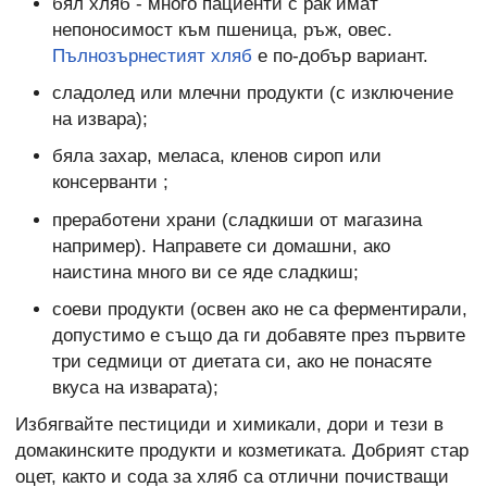
бял хляб - много пациенти с рак имат
непоносимост към пшеница, ръж, овес.
Пълнозърнестият хляб
е по-добър вариант.
сладолед или млечни продукти (с изключение
на извара);
бяла захар, меласа, кленов сироп или
консерванти ;
преработени храни (сладкиши от магазина
например). Направете си домашни, ако
наистина много ви се яде сладкиш;
соеви продукти (освен ако не са ферментирали,
допустимо е също да ги добавяте през първите
три седмици от диетата си, ако не понасяте
вкуса на изварата);
Избягвайте пестициди и химикали, дори и тези в
домакинските продукти и козметиката. Добрият стар
оцет, както и сода за хляб са отлични почистващи