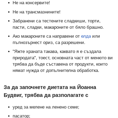
Не на консервите!
Не на трансмазнините!
Забранени са тестените сладкиши, торти,
пасти, сладки, макароните от бяло брашно.
Ако макароните са направени от
елда
или
пълнозърнест ориз, са разрешени.
"Яжте храната такава, каквато я е създала
природата", тоест, основната част от менюто ви
трябва да бъде съставена от продукти, които
нямат нужда от допълнителна обработка.
За да започнете диетата на Йоанна
Будвиг, трябва да разполагате с
уред за мелене на ленено семе;
пасатор;