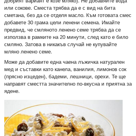
добрият вариант е козе мляко). Не добавяйте вода
или сокове. Сместа трябва да е с вид на бита
сметана, без да се отделя масло. Към готовата смес
добавете 30 грама цели ленени семена. Имайте
предвид, че смляното ленено семе трябва да се
използва в рамките на 20 минути, след като е било
смляно. Затова в никакъв случай не купувайте
мляно ленено семе.
Може да добавите една чаена лъжичка натурален
мед и съставки като канела, ванилия, лимонов сок
(прясно изцеден), бадеми, лешници, орехи. Те ще
направят сместта значително по-вкусна и приятна за
ядене.