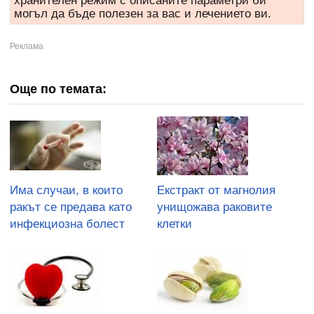
хранителен режим с описаните параметри би
могъл да бъде полезен за вас и лечението ви.
Още по темата:
Има случаи, в които
Екстракт от магнолия
ракът се предава като
унищожава раковите
инфекциозна болест
клетки