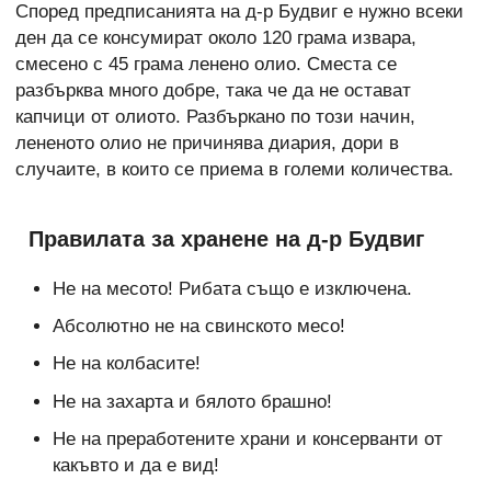
Според предписанията на д-р Будвиг е нужно всеки
ден да се консумират около 120 грама извара,
смесено с 45 грама ленено олио. Сместа се
разбърква много добре, така че да не остават
капчици от олиото. Разбъркано по този начин,
лененото олио не причинява диария, дори в
случаите, в които се приема в големи количества.
Правилата за хранене на д-р Будвиг
Не на месото! Рибата също е изключена.
Абсолютно не на свинското месо!
Не на колбасите!
Не на захарта и бялото брашно!
Не на преработените храни и консерванти от
какъвто и да е вид!