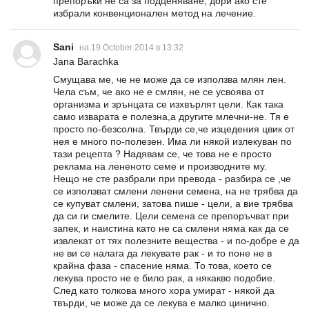
препоръки не са за подценяване, дори ако сте
избрали конвенционален метод на лечение.
Sani
на 19 October 2014 в 13:32
Jana Barachka
Смущава ме, че не може да се използва млян лен.
Чела съм, че ако не е смлян, не се усвоява от
организма и зрънцата се изхвърлят цели. Как така
само изварата е полезна,а другите млечни-не. Тя е
просто по-безсолна. Твърди се,че изцедения цвик от
нея е много по-полезен. Има ли някой излекуван по
тази рецепта ? Надявам се, че това не е просто
реклама на лененото семе и производните му.
Нещо не сте разбрали при превода - разбира се ,че
се използват смлени ленени семена, на не трябва да
се купуват смлени, затова пише - цели, а вие трябва
да си ги смелите. Цели семена се препоръчват при
запек, и наистина като не са смлени няма как да се
извлекат от тях полезните вещества - и по-добре е да
не ви се налага да лекувате рак - и то поне не в
крайна фаза - спасение няма. То това, което се
лекува просто не е било рак, а някакво подобие.
След като толкова много хора умират - някой да
твърди, че може да се лекува е малко цинично.