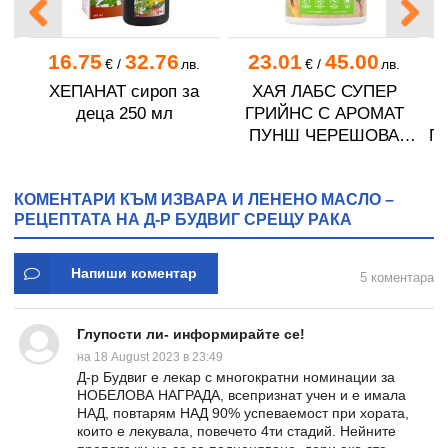
16.75
32.76
23.01
45.00
.
€
/
лв.
€
/
лв.
ХЕПАНАТ сироп за
ХАЯ ЛАБС СУПЕР
Б
деца 250 мл
ГРИЙНС С АРОМАТ
ПУНШ ЧЕРЕШОВА
П
с
ЛИМОНАДА прах 300 г
КОМЕНТАРИ КЪМ ИЗВАРА И ЛЕНЕНО МАСЛО –
РЕЦЕПТАТА НА Д-Р БУДВИГ СРЕЩУ РАКА
Напиши коментар
5 коментара
Глупости ли- информирайте се!
на 18 August 2023 в 23:49
Д-р Будвиг е лекар с многократни номинации за
НОБЕЛОВА НАГРАДА, всепризнат учен и е имала
НАД, повтарям НАД 90% успеваемост при хората,
които е лекувала, повечето 4ти стадий. Нейните