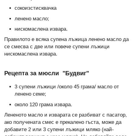
сокоизстисквачка
ленено масло;
нискомаслена извара.
Правилото е всяка супена лъжица ленено масло да
се смесва с две или повече супени лъжици
нискомаслена извара.
Рецепта за мюсли "Будвиг"
3 супени лъжици /около 45 грама/ масло от
ленено семе;
около 120 грама извара.
Лененото масло и изварата се разбиват с пасатор,
ако получената смес е прекалено гъста, може да
добавите 2 или 3 супени лъжици мляко (най-