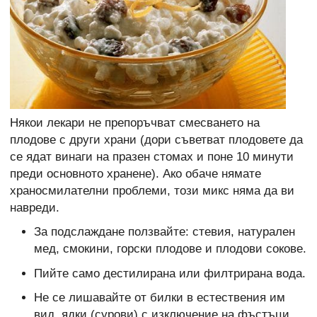
Някои лекари не препоръчват смесването на
плодове с други храни (дори съветват плодовете да
се ядат винаги на празен стомах и поне 10 минути
преди основното хранене). Ако обаче нямате
храносмилателни проблеми, този микс няма да ви
навреди.
За подслаждане ползвайте: стевия, натурален
мед, смокини, горски плодове и плодови сокове.
Пийте само дестилирана или филтрирана вода.
Не се лишавайте от билки в естествения им
вид, ядки (сурови) с изключение на фъстъци,