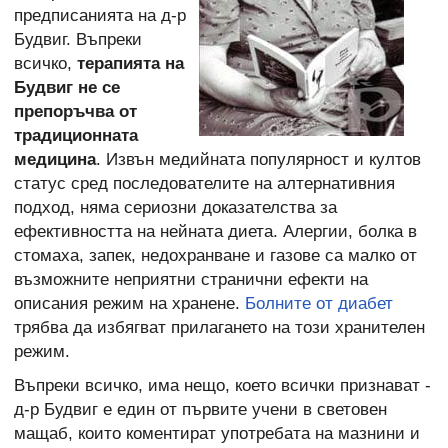
предписанията на д-р
Будвиг. Въпреки
всичко,
терапията на
Будвиг не се
препоръчва от
традиционната
медицина
. Извън медийната популярност и култов
статус сред последователите на алтернативния
подход, няма сериозни доказателства за
ефективността на нейната диета. Алергии, болка в
стомаха, запек, недохранване и газове са малко от
възможните неприятни странични ефекти на
описания режим на хранене.
Болните от диабет
трябва да избягват прилагането на този хранителен
режим.
Въпреки всичко, има нещо, което всички признават -
д-р Будвиг е един от първите учени в световен
мащаб, които коментират употребата на мазнини и