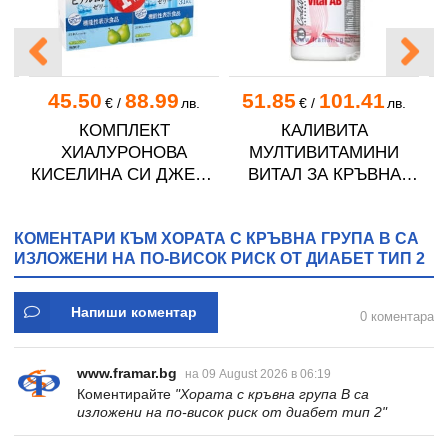
45.50
88.99
51.85
101.41
€
/
лв.
€
/
лв.
КОМПЛЕКТ
КАЛИВИТА
ХИАЛУРОНОВА
МУЛТИВИТАМИНИ
КИСЕЛИНА СИ ДЖЕЛИ
ВИТАЛ ЗА КРЪВНА
желирани стика 2 кутии
ГРУПА АВ таблетки * 90
Г
* 31
КОМЕНТАРИ КЪМ ХОРАТА С КРЪВНА ГРУПА В СА
ИЗЛОЖЕНИ НА ПО-ВИСОК РИСК ОТ ДИАБЕТ ТИП 2
Напиши коментар
0 коментара
www.framar.bg
на 09 August 2026 в 06:19
Коментирайте
"Хората с кръвна група В са
изложени на по-висок риск от диабет тип 2"