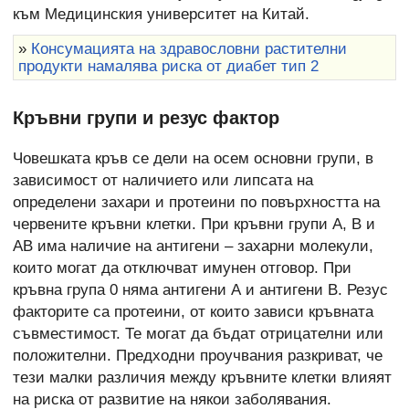
към Медицинския университет на Китай.
»
Консумацията на здравословни растителни
продукти намалява риска от диабет тип 2
Кръвни групи и резус фактор
Човешката кръв се дели на осем основни групи, в
зависимост от наличието или липсата на
определени захари и протеини по повърхността на
червените кръвни клетки. При кръвни групи A, B и
AB има наличие на антигени – захарни молекули,
които могат да отключват имунен отговор. При
кръвна група 0 няма антигени А и антигени В. Резус
факторите са протеини, от които зависи кръвната
съвместимост. Те могат да бъдат отрицателни или
положителни. Предходни проучвания разкриват, че
тези малки различия между кръвните клетки влияят
на риска от развитие на някои заболявания.