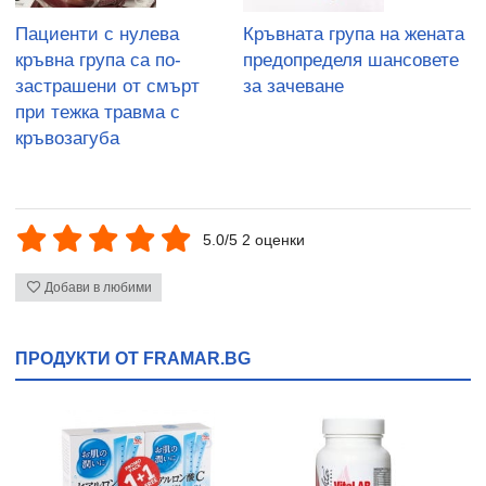
Пациенти с нулева
Кръвната група на жената
кръвна група са по-
предопределя шансовете
застрашени от смърт
за зачеване
при тежка травма с
кръвозагуба
5.0/5 2 оценки
Добави в любими
ПРОДУКТИ ОТ FRAMAR.BG