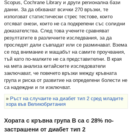
Scopus, Cochrane Library и други регионална бази
данни. За да обхванат всички 270 връзки, те
използват статистически стрес тестове, които
отсяват онези, които не са подкрепени със солидни
доказателства. След това учените сравняват
резултатите в различните изследвания, за да
проследят дали съвпадат или се разминават. Взема
се под внимание и мащабът на самите проучвания,
тъй като по-малките не са представителни. В края
на мета анализа китайските изследователи
заключават, че повечето връзки между кръвната
група и риска от развитие на определени болести не
са надеждни и ги изключват.
»
Ръст на случаите на диабет тип 2 сред младите
хора във Великобритания
Хората с кръвна група В са с 28% по-
застрашени от диабет тип 2