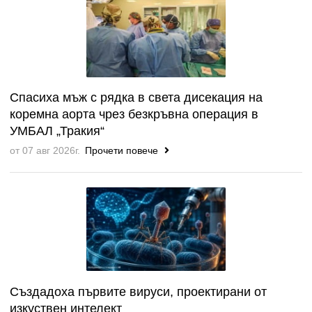
Спасиха мъж с рядка в света дисекация на
коремна аорта чрез безкръвна операция в
УМБАЛ „Тракия“
от 07 авг 2026г.
Прочети повече
Създадоха първите вируси, проектирани от
изкуствен интелект