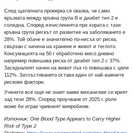
След щателната проверка се оказва, че само
връзката между кръвна група В и диабет тип 2 е
солидна. Според изчисленията при хората с тази
кръвна група рискът от развитие на заболяването е
28%. Той обаче е значително по-нисък от риска,
свързан с начина на хранене и живот и теглото.
Консумацията на 50 г обработено месо дневно
например повишава риска от диабет тип 2 с 37%.
Заседналият начин на живот пък го повишава с цели
112%. Затлъстяването остава един от най-важните
рискове фактори.
Учените все още не знаят какви механизми се крият
зад тези 28%. Според проучване от 2025 г. роля
може би играе чревният микробиом.
Източник:
One Blood Type Appears to Carry Higher
Risk of Type 2