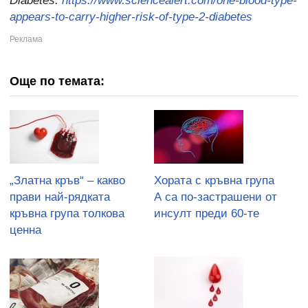
Diabetes:
https://www.sciencealert.com/one-blood-type-
appears-to-carry-higher-risk-of-type-2-diabetes
Още по темата:
„Златна кръв“ – какво
Хората с кръвна група
прави най-рядката
А са по-застрашени от
кръвна група толкова
инсулт преди 60-те
ценна