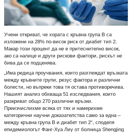
Учени откриват, че хората с кръвна група B са
изложени на 28% по-висок риск от диабет тип 2.
Макар този процент да не е притеснително висок,
ако са налице и други рискови фактори, рискът не
бива да се подценява.
„Има редица проучвания, които разглеждат връзката
между кръвните групи, резус фактора и различни
болести, но въпреки това тя остава противоречива.
Нашият анализ обхваща 51 изследвания, които
разкриват общо 270 различни връзки.
Преизчислихме всяка от тях и намерихме
категорични научни доказателства само за една –
между кръвна група В и диабет тип 2“, споделя
епидемиологът Фанг-Хуа Лиу от болница Shengjing