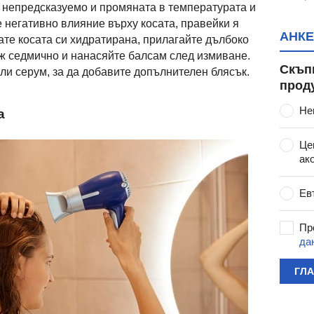
 непредсказуемо и промяната в температурата и
 негативно влияние върху косата, правейки я
АНКЕ
ате косата си хидратирана, прилагайте дълбоко
 седмично и нанасяйте балсам след измиване.
Скъп
ли серум, за да добавите допълнителен блясък.
прод
Не
а
Це
ак
Ев
Пр
да
ГЛ