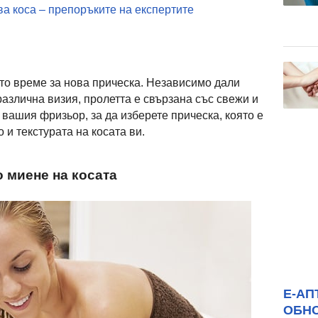
ва коса – препоръките на експертите
то време за нова прическа. Независимо дали
различна визия, пролетта е свързана със свежи и
 вашия фризьор, за да изберете прическа, която е
и текстурата на косата ви.
 миене на косата
Е-АП
ОБН