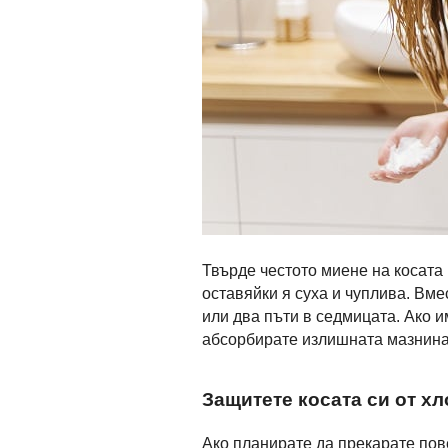
Твърде честото миене на косата
оставяйки я суха и чуплива. Вме
или два пъти в седмицата. Ако и
абсорбирате излишната мазнина
Защитете косата си от хл
Ако планирате да прекарате пов