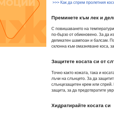
>>> Как да спрем пролетния кос
Преминете към лек и де
С повишаването на температурит
по-бързо от обикновено. За да и
деликатен шампоан и балсам. По
склонна към омазняване коса, за
Защитете косата си от с
Точно както кожата, така и коса
лъчи на слънцето. За да защитит
слънцезащитен крем или спрей. 
защита, за да предотвратите ув
Хидратирайте косата си