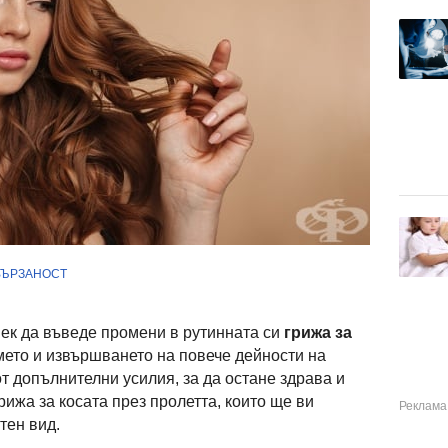
ВЪРЗАНОСТ
ек да въведе промени в рутинната си
грижа за
мето и извършването на повече дейности на
от допълнителни усилия, за да остане здрава и
рижа за косата през пролетта, които ще ви
тен вид.