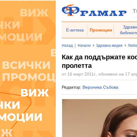
Здрав
Е-аптека
Промоции
библиот
|
Назад
Начало
Здравна медия
Любо
Как да поддържате кос
пролетта
от 16 март 2011г., обновено на 17 ап
Редактор:
Вероника Събова