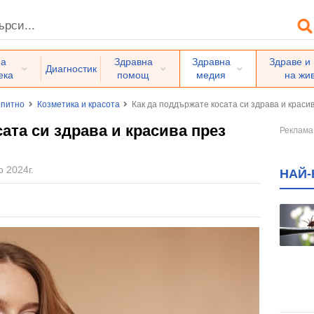
на
Здравна
Здравна
Здраве и
Диагностик
ека
помощ
медия
на жи
питно
Козметика и красота
Как да поддържате косата си здрава и краси
ата си здрава и красива през
р 2024г.
НАЙ-