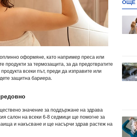
ОЩЕ 
топлинно оформяне, като например преса или
те продукти за термозащита, за да предотвратите
продукта всеки път, преди да изправите или
адете защитна бариера.
 редовно
ществено значение за поддържане на здрава
ия салон на всеки 6-8 седмици ще помогне за
аища и накъсване и ще насърчи здрав растеж на