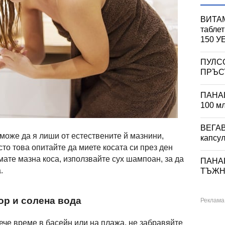
ВИТАМ
табле
150 
ПУЛС
ПРЪСТ
ПАНА
100 м
ВЕГА
 може да я лиши от естествените й мазнини,
капсул
сто това опитайте да миете косата си през ден
мате мазна коса, използвайте сух шампоан, за да
ПАНА
.
ТЪЖНИ
ор и солена вода
ече време в басейн или на плажа, не забравяйте