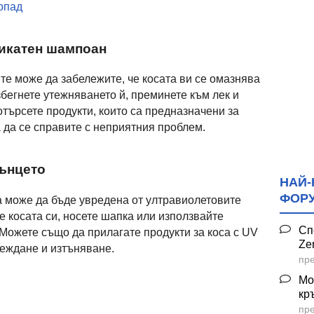
опад
ликатен шампоан
е може да забележите, че косата ви се омазнява
збегнете утежняването й, преминете към лек и
търсете продукти, които са предназначени за
 да се справите с неприятния проблем.
лънцето
НАЙ-
ФОР
та може да бъде увредена от ултравиолетовите
е косата си, носете шапка или използвайте
Сп
Можете също да прилагате продукти за коса с UV
Ze
реждане и изтъняване.
пре
Мо
кр
пре