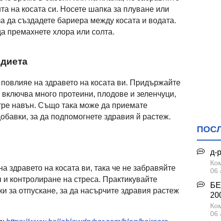
та на косата си. Носете шапка за плуване или
а да създадете бариера между косата и водата.
 да премахнете хлора или солта.
 диета
а повлияе на здравето на косата ви. Придържайте
 включва много протеини, плодове и зеленчуци,
ътре навън. Също така може да приемате
бавки, за да подпомогнете здравия й растеж.
ПОС
д-
Ком
 здравето на косата ви, така че не забравяйте
06 
я и контролиране на стреса. Практикувайте
БЕ
ки за отпускане, за да насърчите здравия растеж
200
Ком
06 