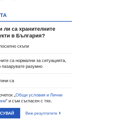
ТА
и ли са хранителните
укти в България?
посилно скъпи
ните са нормални за ситуацията,
о пазарувате разумно
тини са
очетох „
Общи условия и Лични
нни
“ и съм съгласен с тях.
АСУВАЙ
Виж резултатите