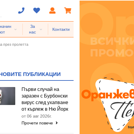
 начин
За
Контакти
вот
нас
ва през пролетта
НОВИТЕ ПУБЛИКАЦИИ
Първи случай на
заразен с Бурбонски
вирус след ухапване
от кърлеж в Ню Йорк
от 06 авг 2026г.
Прочети повече