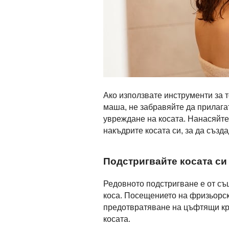
Ако използвате инструменти за 
маша, не забравяйте да прилага
увреждане на косата. Нанасяйте 
накъдрите косата си, за да създ
Подстригвайте косата си
Редовното подстригване е от съ
коса. Посещението на фризьорск
предотвратяване на цъфтящи кр
косата.