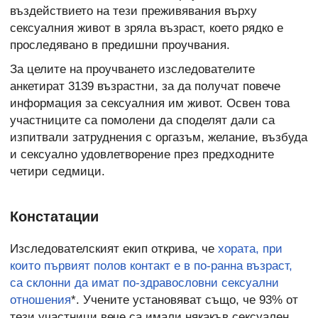
въздействието на тези преживявания върху
сексуалния живот в зряла възраст, което рядко е
проследявано в предишни проучвания.
За целите на проучването изследователите
анкетират 3139 възрастни, за да получат повече
информация за сексуалния им живот. Освен това
участниците са помолени да споделят дали са
изпитвали затруднения с оргазъм, желание, възбуда
и сексуално удовлетворение през предходните
четири седмици.
Констатации
Изследователският екип открива, че
хората, при
които първият полов контакт е в по-ранна възраст,
са склонни да имат по-здравословни сексуални
отношения
*. Учените установяват също, че 93% от
тези участници вече са имали някакъв сексуален