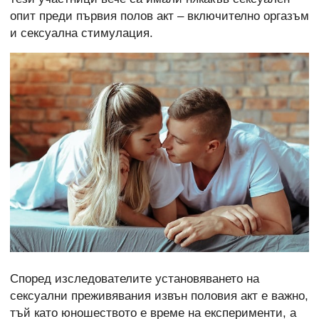
опит преди първия полов акт – включително оргазъм
и сексуална стимулация.
Според изследователите установяването на
сексуални преживявания извън половия акт е важно,
тъй като юношеството е време на експерименти, а