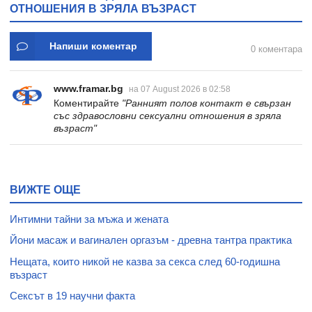
ОТНОШЕНИЯ В ЗРЯЛА ВЪЗРАСТ
Напиши коментар
0 коментара
www.framar.bg
на 07 August 2026 в 02:58
Коментирайте
"Ранният полов контакт е свързан
със здравословни сексуални отношения в зряла
възраст"
ВИЖТЕ ОЩЕ
Интимни тайни за мъжа и жената
Йони масаж и вагинален оргазъм - древна тантра практика
Нещата, които никой не казва за секса след 60-годишна
възраст
Сексът в 19 научни факта