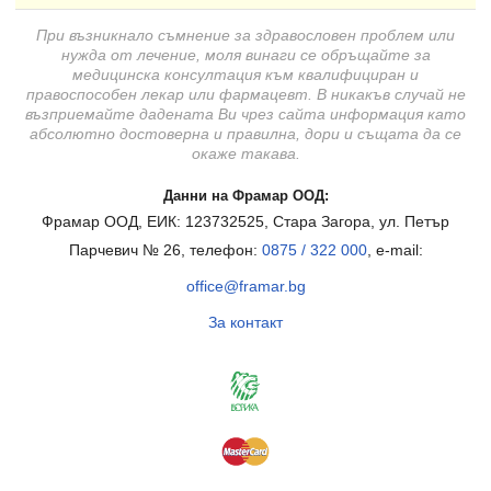
При възникнало съмнение за здравословен проблем или
нужда от лечение, моля винаги се обръщайте за
медицинска консултация към квалифициран и
правоспособен лекар или фармацевт. В никакъв случай не
възприемайте дадената Ви чрез сайта информация като
абсолютно достоверна и правилна, дори и същата да се
окаже такава.
Данни на Фрамар ООД:
Фрамар ООД, ЕИК: 123732525, Стара Загора, ул. Петър
Парчевич № 26, телефон:
0875 / 322 000
, e-mail:
office@framar.bg
За контакт