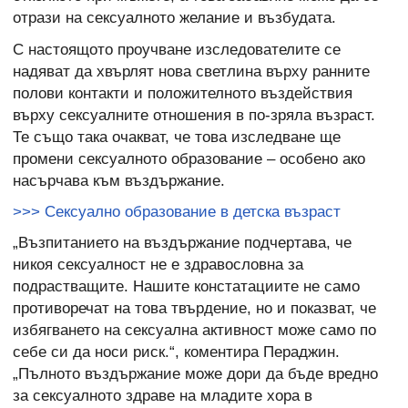
отрази на сексуалното желание и възбудата.
С настоящото проучване изследователите се
надяват да хвърлят нова светлина върху ранните
полови контакти и положителното въздействия
върху сексуалните отношения в по-зряла възраст.
Те също така очакват, че това изследване ще
промени сексуалното образование – особено ако
насърчава към въздържание.
>>> Сексуално образование в детска възраст
„Възпитанието на въздържание подчертава, че
никоя сексуалност не е здравословна за
подрастващите. Нашите констатациите не само
противоречат на това твърдение, но и показват, че
избягването на сексуална активност може само по
себе си да носи риск.“, коментира Пераджин.
„Пълното въздържание може дори да бъде вредно
за сексуалното здраве на младите хора в