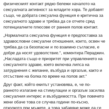
физическият контакт рядко бележи началото на
сексуалната активност за младите хора. Те добавят
също, че добрата сексуална функция е критична за
сексуалното здраве и трябва да се отчете сред
потенциалните плюсове от ранния полов контакт.
„Нормалната сексуална функция е предпоставка за
здравословни сексуални отношения, които, освен че
трябва да са безопасни и по взаимно съгласие, е
добре да носят удоволствие.“, коментира Пераджин.
„Насладата също е приоритет при управлението на
сексуалното здраве, което включва липса на
затруднения с желание, възбуда и оргазъм, както и
отсъствие на болка по време на полов акт.“
Друг факт, който екипът установява, е, че по-
ранното излагане на стимулации и оргазъм засилва
сексуалния интерес и възбудимостта. При повечето
жени обаче това се случва години по-късно,
отколкото при мъжете, а това забавяне може да се