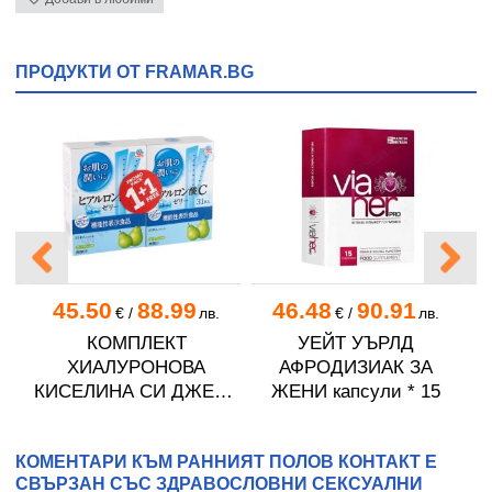
ПРОДУКТИ ОТ FRAMAR.BG
45.50
88.99
46.48
90.91
.
€
/
лв.
€
/
лв.
КОМПЛЕКТ
УЕЙТ УЪРЛД
ОУ
ХИАЛУРОНОВА
АФРОДИЗИАК ЗА
П
КИСЕЛИНА СИ ДЖЕЛИ
ЖЕНИ капсули * 15
желирани стика 2 кутии
* 31
КОМЕНТАРИ КЪМ РАННИЯТ ПОЛОВ КОНТАКТ Е
СВЪРЗАН СЪС ЗДРАВОСЛОВНИ СЕКСУАЛНИ