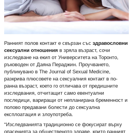
Ранният полов контакт е свързан със
здравословни
сексуални отношения
в зряла възраст, сочи
изследване на екип от Университета на Торонто,
ръководен от Даяна Пераджин. Проучването,
публикувано в The Journal of Sexual Medicine,
разкрива плюсовете на сексуалния контакт в по-
ранна възраст, което го отличава от предишните
изследвания, отчитащит само евентуални
последици, вариращи от непланирана бременност и
полово предавани болести до сексуална
експлоатация и злоупотреба.
“Изследванията традиционно се фокусират върху
опасенията за общественото здраве, които ранният