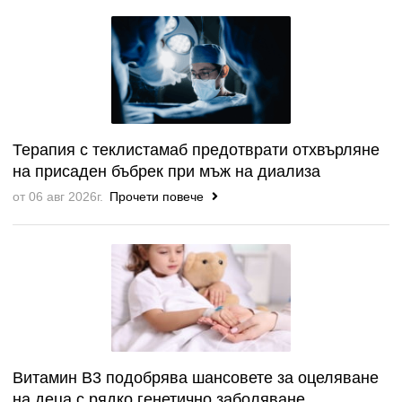
Терапия с теклистамаб предотврати отхвърляне
на присаден бъбрек при мъж на диализа
от 06 авг 2026г.
Прочети повече
Витамин B3 подобрява шансовете за оцеляване
на деца с рядко генетично заболяване