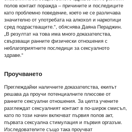
полов контакт поражда – причините и последиците
като проблемно поведение, което не се различава
значително от употребата на алкохол и наркотици
сред подрастващите.“, обяснява Даяна Пераджин.
„В резултат на това има много доказателства,
свързващи ранните физически отношения с
неблагоприятните последици за сексуалното
здраве.“
Проучването
Преглеждайки наличните доказателства, екипът
решава да проучи потенциалните плюсове от
ранните сексуални отношения. За целта учените
разглеждат сексуалният контакт в по-широк смисъл,
като по този начин включват първия полов акт,
първата сексуална стимулация и първия оргазъм.
Изследователите също така проучват