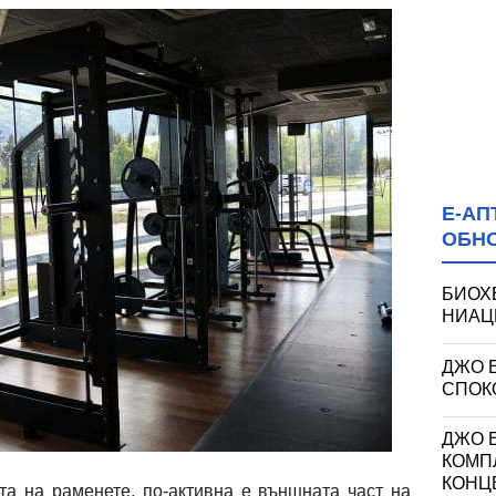
Е-АП
ОБН
БИОХ
НИАЦИ
ДЖО 
СПОКО
ДЖО Е
КОМП
КОНЦ
та на раменете, по-активна е външната част на