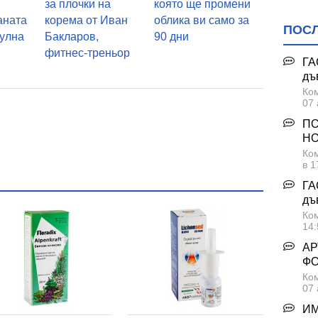
за плочки на
която ще промени
аната
корема от Иван
облика ви само за
ПОС
кулна
Бакларов,
90 дни
фитнес-треньор
ГА
дъ
Ком
07 
ПО
НО
Ком
в 1
ГА
дъ
Ком
14:
АР
Ф
Ком
07 
ИМ