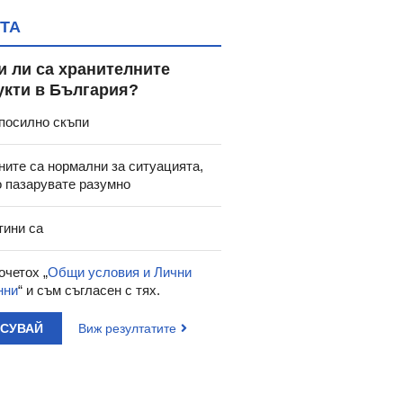
ТА
и ли са хранителните
укти в България?
посилно скъпи
ните са нормални за ситуацията,
о пазарувате разумно
тини са
очетох „
Общи условия и Лични
нни
“ и съм съгласен с тях.
АСУВАЙ
Виж резултатите