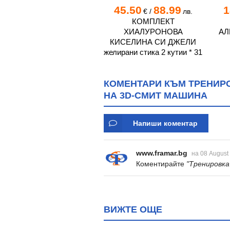
11.25
22.00
45.50
88.99
1
€
/
лв.
€
/
лв.
АЛГА САН МОБИЛ ГЕЛ
КОМПЛЕКТ
100 мл
ХИАЛУРОНОВА
АЛ
КИСЕЛИНА СИ ДЖЕЛИ
желирани стика 2 кутии * 31
КОМЕНТАРИ КЪМ ТРЕНИРО
НА 3D-СМИТ МАШИНА
Напиши коментар
www.framar.bg
на 08 August
Коментирайте
"Тренировка
ВИЖТЕ ОЩЕ