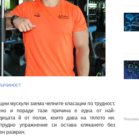
ВЪРЗАНОСТ
щни мускули заема челните класации по трудност,
вено и поради тази причина е една от най-
дицата й от ползи, които дава на тялото ни.
трудно упражнение си остава клякането без
ен разкрач.