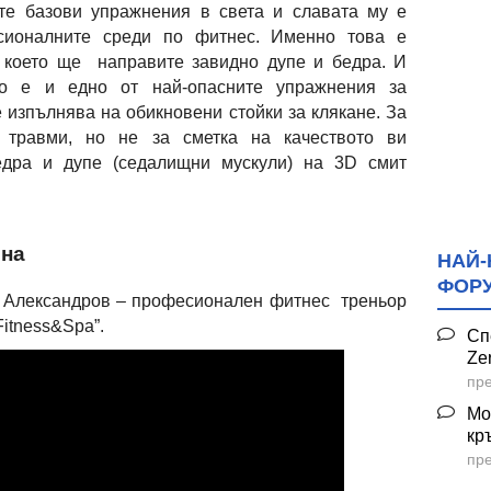
ите базови упражнения в света и славата му е
сионалните среди по фитнес. Именно това е
 което ще направите завидно дупе и бедра. И
то е и едно от най-опасните упражнения за
е изпълнява на обикновени стойки за клякане. За
 травми, но не за сметка на качеството ви
едра и дупе (седалищни мускули) на 3D смит
ина
НАЙ-
ФОР
 Александров – професионален фитнес треньор
Fitness&Spa”.
Сп
Ze
пре
Мо
кр
пре