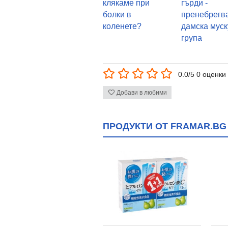
клякаме при
гърди -
болки в
пренебрегв
коленете?
дамска мус
група
0.0/5 0 оценки
Добави в любими
ПРОДУКТИ ОТ FRAMAR.BG