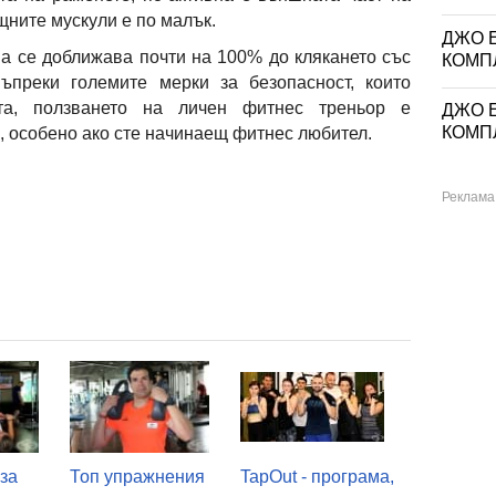
щните мускули е по малък.
ДЖО Е
а се доближава почти на 100% до клякането със
КОМП
ъпреки големите мерки за безопасност, които
та, ползването на личен фитнес треньор е
ДЖО Е
КОМП
 особено ако сте начинаещ фитнес любител.
за
Топ упражнения
TapOut - програма,