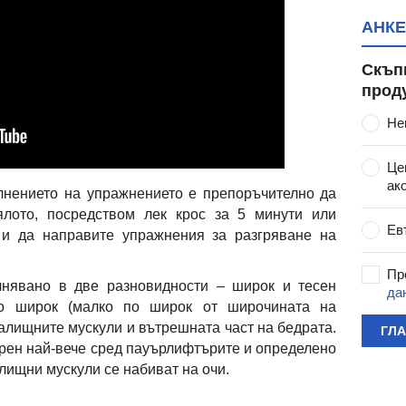
АНКЕ
Скъп
прод
Не
Це
ак
лнението на упражнението е препоръчително да
ялото, посредством лек крос за 5 минути или
Ев
 и да направите упражнения за разгряване на
Пр
лнявано в две разновидности – широк и тесен
да
по широк (малко по широк от широчината на
далищните мускули и вътрешната част на бедрата.
ГЛ
ярен най-вече сред пауърлифтърите и определено
лищни мускули се набиват на очи.