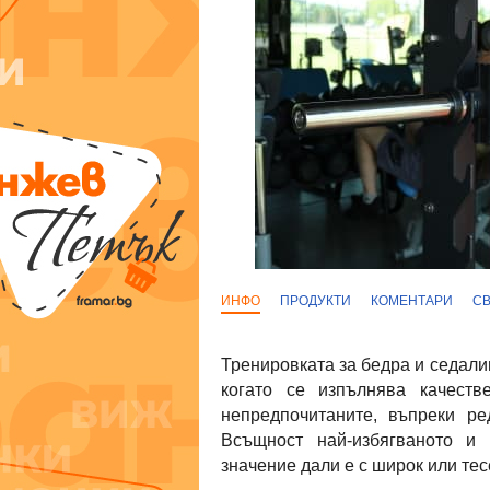
ИНФО
ПРОДУКТИ
КОМЕНТАРИ
С
Тренировката за бедра и седали
когато се изпълнява качест
непредпочитаните, въпреки ре
Всъщност най-избягваното и 
значение дали е с широк или тес