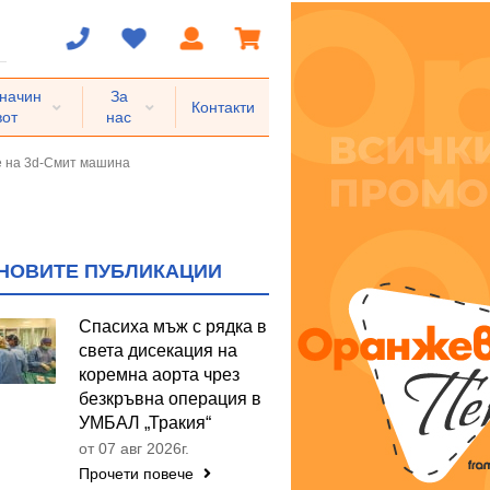
 начин
За
Контакти
вот
нас
е на 3d-Смит машина
НОВИТЕ ПУБЛИКАЦИИ
Спасиха мъж с рядка в
света дисекация на
коремна аорта чрез
безкръвна операция в
УМБАЛ „Тракия“
от 07 авг 2026г.
Прочети повече