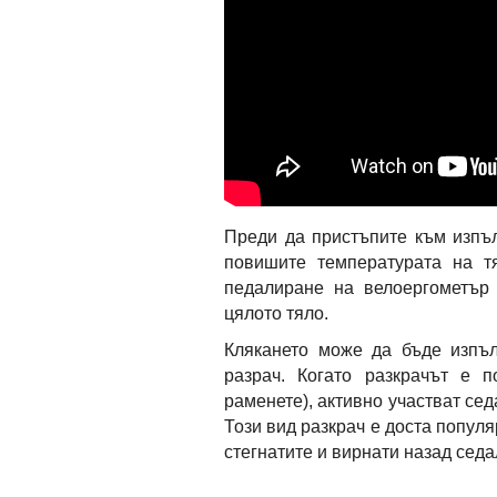
Преди да пристъпите към изпъ
повишите температурата на т
педалиране на велоергометър
цялото тяло.
Клякането може да бъде изпъ
разрач. Когато разкрачът е 
раменете), активно участват се
Този вид разкрач е доста попул
стегнатите и вирнати назад седа