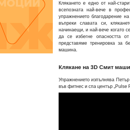
Клякането е едно от най-стар
всепозната най-вече в профе
упражнението благодарение на
въпреки славата си, клякане
начинаещи, и най-вече когато с
да се избегне опасността от
представяме тренировка за б
машина.
Клякане на 3D Смит маш
Упражнението изпълнява Петър
във фитнес и спа център „Pulse 