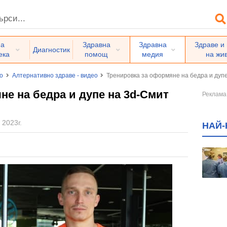
на
Здравна
Здравна
Здраве и
Диагностик
ека
помощ
медия
на жи
о
Алтернативно здраве - видео
Тренировка за оформяне на бедра и дуп
не на бедра и дупе на 3d-Смит
 2023г.
НАЙ-