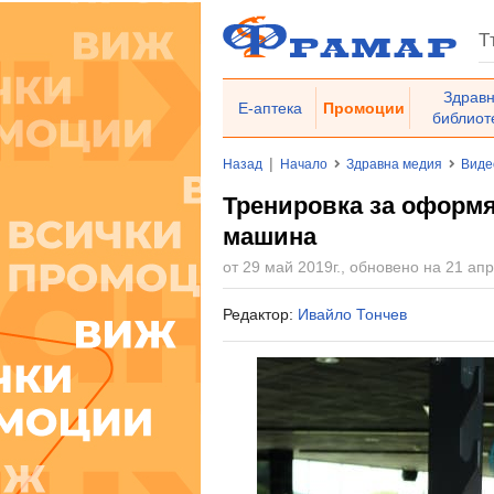
Здрав
Е-аптека
Промоции
библиот
|
Назад
Начало
Здравна медия
Виде
Тренировка за оформя
машина
от 29 май 2019г., обновено на 21 апр
Редактор:
Ивайло Тончев