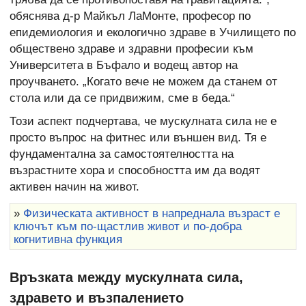
обяснява д-р Майкъл ЛаМонте, професор по
епидемиология и екологично здраве в Училището по
обществено здраве и здравни професии към
Университета в Бъфало и водещ автор на
проучването. „Когато вече не можем да станем от
стола или да се придвижим, сме в беда.“
Този аспект подчертава, че мускулната сила не е
просто въпрос на фитнес или външен вид. Тя е
фундаментална за самостоятелността на
възрастните хора и способността им да водят
активен начин на живот.
»
Физическата активност в напреднала възраст е
ключът към по-щастлив живот и по-добра
когнитивна функция
Връзката между мускулната сила,
здравето и възпалението