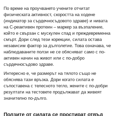
По време на проучването учените отчитат
физическата активност, скоростта на ходене
(индикатор за сърдечносъдовото здраве) и нивата
на С-реактивен протеин – маркер за възпаление,
който е свързан с мускулен спад и преждевременна
смърт. Дори след тези корекции, силата остава
независим фактор за дълголетие. Това означава, че
наблюдаваните ползи не се обясняват само с по-
активен начин на живот или с по-добро
сърдечносъдово здраве.
Интересно е, че размерът на тялото също не
обяснява тази връзка. Дори когато силата е
съпоставена с телесното тегло, жените с по-добри
резултати на тестовете продължават да живеят
значително по-дълго.
Ползите от силата се простират отвъд