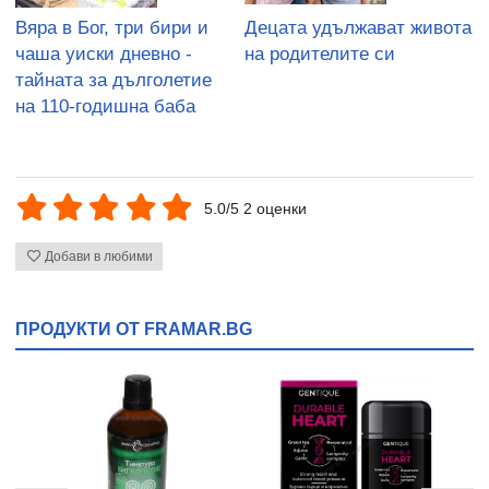
Вяра в Бог, три бири и
Децата удължават живота
чаша уиски дневно -
на родителите си
тайната за дълголетие
на 110-годишна баба
5.0/5 2 оценки
Добави в любими
ПРОДУКТИ ОТ FRAMAR.BG