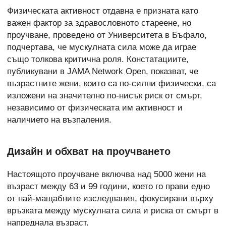
Физическата активност отдавна е призната като
важен фактор за здравословното стареене, но
проучване, проведено от Университета в Бъфало,
подчертава, че мускулната сила може да играе
също толкова критична роля. Констатациите,
публикувани в JAMA Network Open, показват, че
възрастните жени, които са по-силни физически, са
изложени на значително по-нисък риск от смърт,
независимо от физическата им активност и
наличието на възпаления.
Дизайн и обхват на проучването
Настоящото проучване включва над 5000 жени на
възраст между 63 и 99 години, което го прави едно
от най-мащабните изследвания, фокусирани върху
връзката между мускулната сила и риска от смърт в
напреднала възраст.