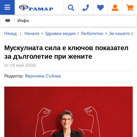
Инфо
Назад
|
Начало
Здравна медия
Любопитно
За нашето зд
Мускулната сила е ключов показател
за дълголетие при жените
от 19 май 2026г.
Редактор:
Вероника Събова