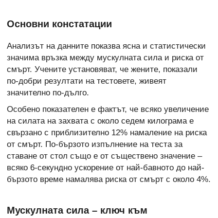
Основни констатации
Анализът на данните показва ясна и статистически
значима връзка между мускулната сила и риска от
смърт. Учените установяват, че жените, показали
по-добри резултати на тестовете, живеят
значително по-дълго.
Особено показателен е фактът, че всяко увеличение
на силата на захвата с около седем килограма е
свързано с приблизително 12% намаление на риска
от смърт. По-бързото изпълнение на теста за
ставане от стол също е от съществено значение –
всяко 6-секундно ускорение от най-бавното до най-
бързото време намалява риска от смърт с около 4%.
Мускулната сила – ключ към