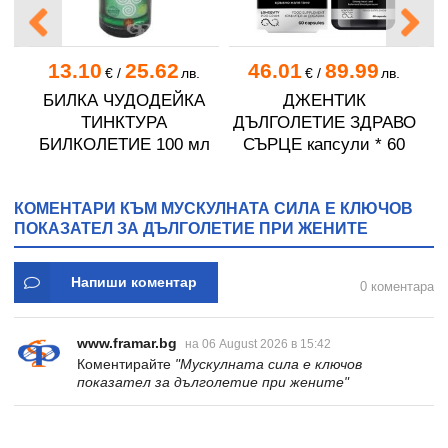
13.10
25.62
46.01
89.99
.
€
/
лв.
€
/
лв.
БИЛКА ЧУДОДЕЙКА
ДЖЕНТИК
Н
ТИНКТУРА
ДЪЛГОЛЕТИЕ ЗДРАВО
БИЛКОЛЕТИЕ 100 мл
СЪРЦЕ капсули * 60
КОМЕНТАРИ КЪМ МУСКУЛНАТА СИЛА Е КЛЮЧОВ
ПОКАЗАТЕЛ ЗА ДЪЛГОЛЕТИЕ ПРИ ЖЕНИТЕ
Напиши коментар
0 коментара
www.framar.bg
на 06 August 2026 в 15:42
Коментирайте
"Мускулната сила е ключов
показател за дълголетие при жените"