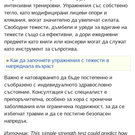
интензивни тренировки. Упражнения със собствено
тегло, като модифицирани лицеви опори и
клякания, могат значително да увеличат силата.
Свободни тежести, дъмбели и уреди за вдигане на
тежести също са ефективни, а дори ежедневни
предмети като книги или консерви могат да служат
като инструмент за съпротива.
»
Как да започнете упражнения с тежести в
напреднала възраст
Важно е натоварването да бъде постепенно и
съобразено с индивидуалното здравословно
състояние. Консултация със специалист е
препоръчителна, особено за хора с хронични
заболявания или ограничена подвижност, за да се
избегнат травми и да се постигне безопасен
напредък.
Източник:
This simple strength test could predict how