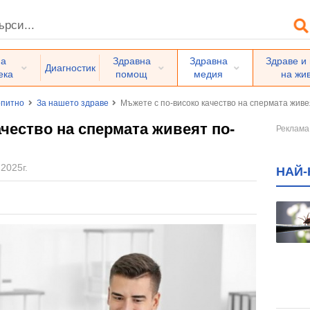
на
Здравна
Здравна
Здраве и
Диагностик
ека
помощ
медия
на жи
питно
За нашето здраве
Мъжете с по-високо качество на спермата живе
чество на спермата живеят по-
 2025г.
НАЙ-