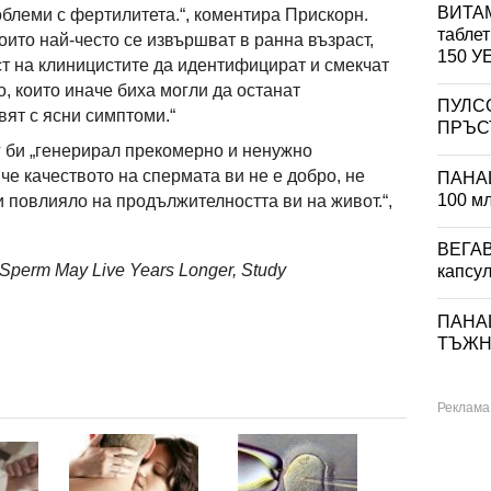
ВИТАМ
блеми с фертилитета.“, коментира Прискорн.
табле
оито най-често се извършват в ранна възраст,
150 
т на клиницистите да идентифицират и смекчат
, които иначе биха могли да останат
ПУЛС
вят с ясни симптоми.“
ПРЪСТ
 би „генерирал прекомерно и ненужно
 че качеството на спермата ви не е добро, не
ПАНА
100 м
и повлияло на продължителността ви на живот.“,
ВЕГА
 Sperm May Live Years Longer, Study
капсул
ПАНА
ТЪЖНИ