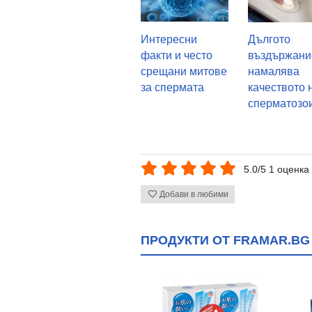
Интересни
Дългото
факти и често
въздържани
срещани митове
намалява
за спермата
качеството 
сперматозо
5.0/5 1 оценка
Добави в любими
ПРОДУКТИ ОТ FRAMAR.BG