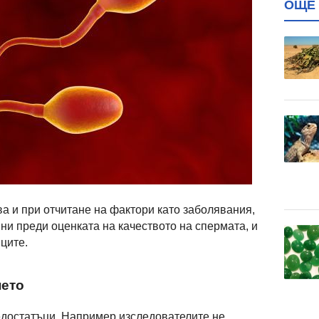
ОЩЕ 
а и при отчитане на фактори като заболявания,
ни преди оценката на качеството на спермата, и
ците.
нето
едостатъци. Например изследователите не