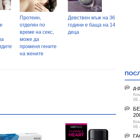
Протеин,
Девствен мъж на 36
е
отделян по
години е баща на 14
време на секс,
деца
на
може да
идите
променя гените
на жените
ПОС
д-
Ком
06 
БЕ
200
Ком
06 
ГА