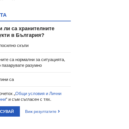
ТА
и ли са хранителните
укти в България?
посилно скъпи
ните са нормални за ситуацията,
о пазарувате разумно
тини са
очетох „
Общи условия и Лични
нни
“ и съм съгласен с тях.
АСУВАЙ
Виж резултатите