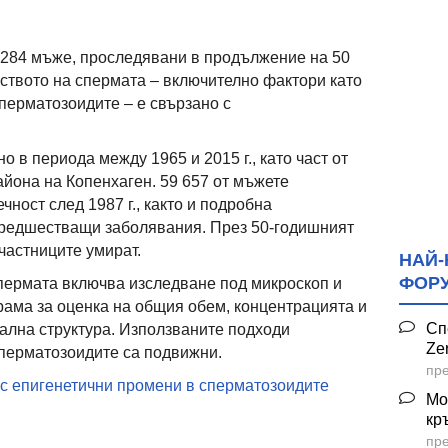
 284 мъже, проследявани в продължение на 50
еството на спермата – включително фактори като
перматозоидите – е свързано с
о в периода между 1965 и 2015 г., като част от
айона на Копенхаген. 59 657 от мъжете
чност след 1987 г., както и подробна
редшестващи заболявания. През 50-годишният
частниците умират.
НАЙ-
ФОР
пермата включва изследване под микроскоп и
ама за оценка на общия обем, концентрацията и
Сп
ална структура. Използваните подходи
Ze
сперматозоидите са подвижни.
пре
 с епигенетични промени в сперматозоидите
Мо
кр
пре