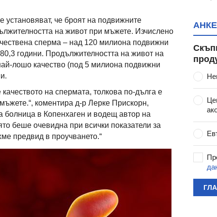
е установяват, че броят на подвижните
АНКЕ
ължителността на живот при мъжете. Изчислено
качествена сперма – над 120 милиона подвижни
Скъп
80,3 години. Продължителността на живот на
прод
 най-лошо качество (под 5 милиона подвижни
и.
Не
е качеството на спермата, толкова по-дълга е
Це
мъжете.“, коментира д-р Лерке Прискорн,
ак
а болница в Копенхаген и водещ автор на
оято беше очевидна при всички показатели за
Ев
хме предвид в проучването.“
Пр
да
ГЛ