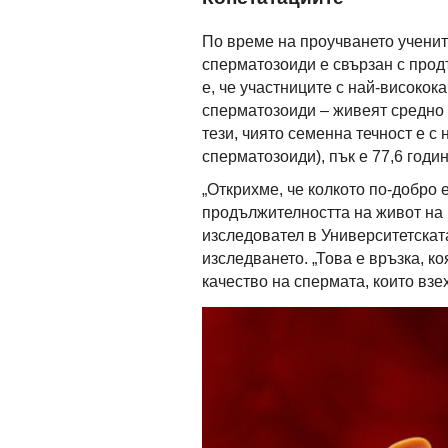
По време на проучването ученит
сперматозоиди е свързан с прод
е, че участниците с най-високо
сперматозоиди – живеят средно 
тези, чиято семенна течност е с
сперматозоиди), пък е 77,6 годин
„Открихме, че колкото по-добро 
продължителността на живот на 
изследовател в Университетскат
изследването. „Това е връзка, к
качество на спермата, които взе