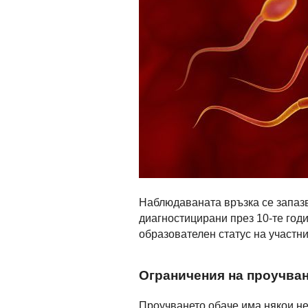
Наблюдаваната връзка се запазв
диагностицирани през 10-те годи
образователен статус на участни
Ограничения на проучва
Проучването обаче има някои н