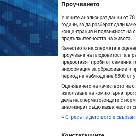
Проучването
Учените анализират данни от 78
години, за да разберат дали кач
концентрация и подвижност на с
продължителността на живота.
Качеството на спермата е оценен
проучване на плодовитостта в р
предоставят проби от семенна те
информация за образование и п
период на наблюдение 8600 от у
Оценяването на качеството на с
използване на компютърна прогр
дела на сперматозоидите с норм
анализират също каква част от 
»
Стресът в детството е свързан
Констатациите