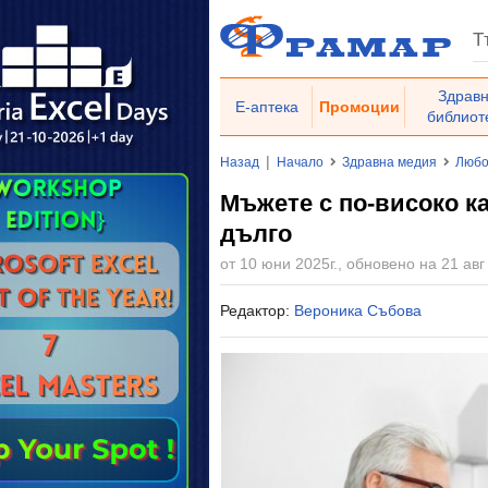
Здрав
Е-аптека
Промоции
библиот
|
Назад
Начало
Здравна медия
Любо
Мъжете с по-високо ка
дълго
от 10 юни 2025г., обновено на 21 авг
Редактор:
Вероника Събова