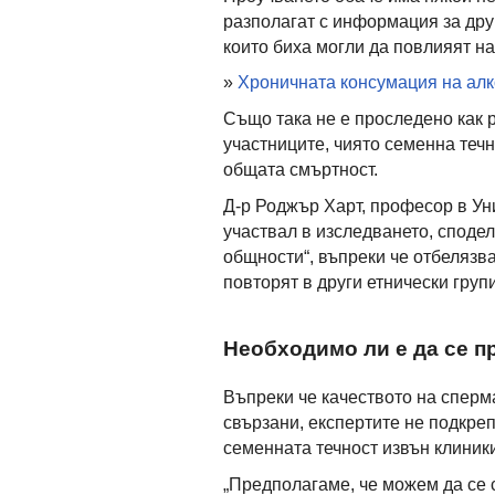
разполагат с информация за дру
които биха могли да повлияят на
»
Хроничната консумация на алк
Също така не е проследено как 
участниците, чиято семенна течн
общата смъртност.
Д-р Роджър Харт, професор в Ун
участвал в изследването, споде
общности“, въпреки че отбелязва
повторят в други етнически групи
Необходимо ли е да се 
Въпреки че качеството на сперм
свързани, експертите не подкре
семенната течност извън клиники
„Предполагаме, че можем да се 