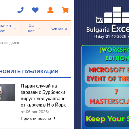
 начин
За
Контакти
вот
нас
ят по-дълго
НОВИТЕ ПУБЛИКАЦИИ
Първи случай на
заразен с Бурбонски
вирус след ухапване
от кърлеж в Ню Йорк
от 06 авг 2026г.
Прочети повече