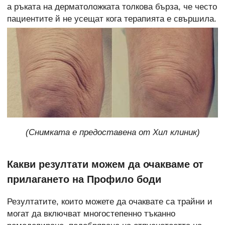
а ръката на дерматоложката толкова бърза, че често
пациентите й не усещат кога терапията е свършила.
(Снимката е предоставена от Хил клиник)
Какви резултати можем да очакваме от
прилагането на Профило боди
Резултатите, които можете да очаквате са трайни и
могат да включват многостепенно тъканно