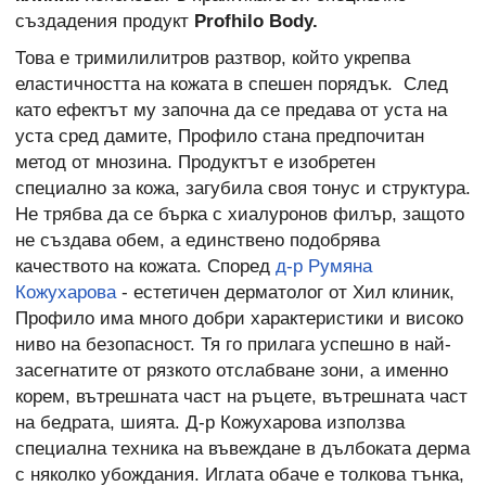
създадения продукт
Profhilo Body.
Това е тримилилитров разтвор, който укрепва
еластичността на кожата в спешен порядък. След
като ефектът му започна да се предава от уста на
уста сред дамите, Профило стана предпочитан
метод от мнозина. Продуктът е изобретен
специално за кожа, загубила своя тонус и структура.
Не трябва да се бърка с хиалуронов филър, защото
не създава обем, а единствено подобрява
качеството на кожата. Според
д-р Румяна
Кожухарова
- естетичен дерматолог от Хил клиник,
Профило има много добри характеристики и високо
ниво на безопасност. Тя го прилага успешно в най-
засегнатите от рязкото отслабване зони, а именно
корем, вътрешната част на ръцете, вътрешната част
на бедрата, шията. Д-р Кожухарова използва
специална техника на въвеждане в дълбоката дерма
с няколко убождания. Иглата обаче е толкова тънка,