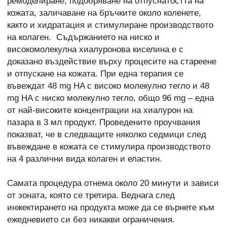
ремоделиране, подобряване на отпуснатостта на
кожата, заличаване на бръчките около коленете,
както и хидратация и стимулиране производството
на колаген. Съдържанието на ниско и
високомолекулна хиалуронова киселина е с
доказано въздействие върху процесите на стареене
и отпускане на кожата. При една терапия се
въвеждат 48 mg HA с високо молекулно тегло и 48
mg HA с ниско молекулно тегло, общо 96 mg – една
от най-високите концентрации на хиалурон на
пазара в 3 мл продукт. Проведените проучвания
показват, че в следващите няколко седмици след
въвеждане в кожата се стимулира производството
на 4 различни вида колаген и еластин.
Самата процедура отнема около 20 минути и зависи
от зоната, която се третира. Веднага след
инжектирането на продукта може да се върнете към
ежедневието си без никакви ограничения.