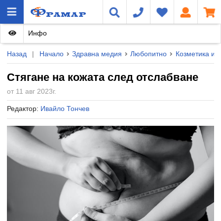
Инфо
Назад
|
Начало
Здравна медия
Любопитно
Козметика и к
Стягане на кожата след отслабване
от 11 авг 2023г.
Редактор:
Ивайло Тончев