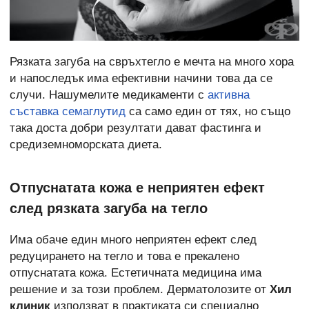
Рязката загуба на свръхтегло е мечта на много хора
и напоследък има ефективни начини това да се
случи. Нашумелите медикаменти с
активна
съставка семаглутид
са само един от тях, но също
така доста добри резултати дават фастинга и
средиземноморската диета.
Отпуснатата кожа е неприятен ефект
след рязката загуба на тегло
Има обаче един много неприятен ефект след
редуцирането на тегло и това е прекалено
отпуснатата кожа. Естетичната медицина има
решение и за този проблем. Дерматолозите от
Хил
клиник
използват в практиката си специално