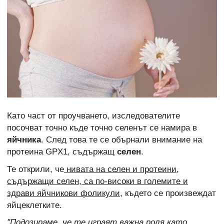
Като част от проучването, изследователите
посочват точно къде точно селенът се намира в
яйчника
. След това те се обърнали внимание на
протеина GPX1, съдържащ
селен
.
Те открили, че
нивата на селен и протеини,
съдържащи селен, са по-високи в големите и
здрави яйчникови фоликули
, където се произвеждат
яйцеклетките.
"Подозираме, че те играят важна роля като