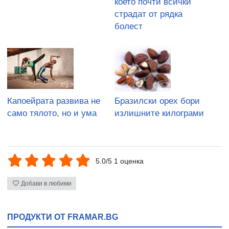
което почти всички
страдат от рядка
болест
Капоейрата развива не
Бразилски орех бори
само тялото, но и ума
излишните килограми
5.0/5 1 оценка
Добави в любими
ПРОДУКТИ ОТ FRAMAR.BG