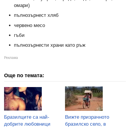
омари)
пълнозърнест хляб
червено месо
гъби
пълнозърнести храни като ръж
Още по темата:
Бразилците са най-
Вижте призрачното
добрите любовници
бразилско село, в