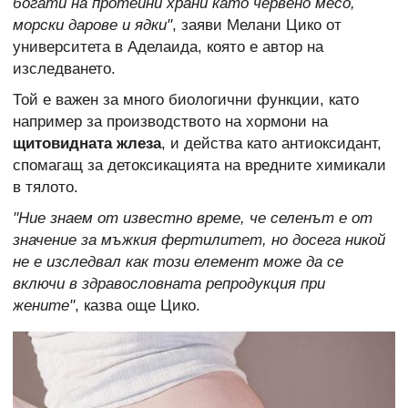
богати на протеини храни като червено месо,
морски дарове и ядки"
, заяви Мелани Цико от
университета в Аделаида, която е автор на
изследването.
Той е важен за много биологични функции, като
например за производството на хормони на
щитовидната жлеза
, и действа като антиоксидант,
спомагащ за детоксикацията на вредните химикали
в тялото.
"Ние знаем от известно време, че селенът е от
значение за мъжкия фертилитет, но досега никой
не е изследвал как този елемент може да се
включи в здравословната репродукция при
жените"
, казва още Цико.