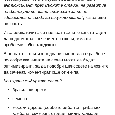
антиоксидант през късните стадии на развитие
на фоликулите, като спомагат за по по-
здравословна среда за яйцеклетката"
, казва още
авторката.
Изследователите се надяват техните констатации
да подпомогнат лечението на жени, имащи
проблеми с
безплодието
.
В по-нататъшни изследвания може да се разбере
по-добре как нивата на селен могат да бъдат
оптимизирани, за да подобри шансовете на жените
да заченат, коментират още от екипа.
Кои храни съдържат селен?
бразилски орехи
семена
морски дарове (особено риба тон, риба меч,
камбала, скумрия, стриди, миди, калмари,