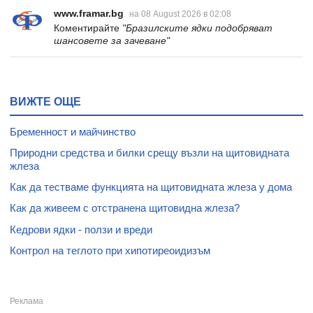
www.framar.bg
на 08 August 2026 в 02:08
Коментирайте
"Бразилските ядки подобряват
шансовете за зачеване"
ВИЖТЕ ОЩЕ
Бременност и майчинство
Природни средства и билки срещу възли на щитовидната
жлеза
Как да тестваме функцията на щитовидната жлеза у дома
Как да живеем с отстранена щитовидна жлеза?
Кедрови ядки - ползи и вреди
Контрол на теглото при хипотиреоидизъм