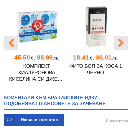
45.50
88.99
18.41
36.01
.
€
/
лв.
€
/
лв.
оп
КОМПЛЕКТ
ФИТО БОЯ ЗА КОСА 1
ХИАЛУРОНОВА
ЧЕРНО
В
КИСЕЛИНА СИ ДЖЕЛИ
желирани стика 2 кутии
* 31
КОМЕНТАРИ КЪМ БРАЗИЛСКИТЕ ЯДКИ
ПОДОБРЯВАТ ШАНСОВЕТЕ ЗА ЗАЧЕВАНЕ
Напиши коментар
0 коментара