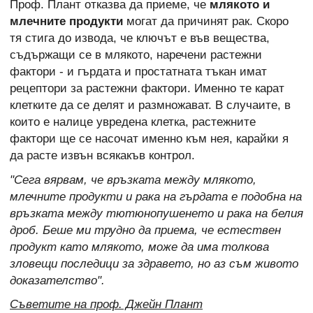
Проф. Плант отказва да приеме, че
млякото и
млечните продукти
могат да причинят рак. Скоро
тя стига до извода, че ключът е във вещества,
съдържащи се в млякото, наречени растежни
фактори - и гърдата и простатната тъкан имат
рецептори за растежни фактори. Именно те карат
клетките да се делят и размножават. В случаите, в
които е налице увредена клетка, растежните
фактори ще се насочат именно към нея, карайки я
да расте извън всякакъв контрол.
"Сега вярвам, че връзката между млякото,
млечните продукти и рака на гърдата е подобна на
връзката между тютюнопушенето и рака на белия
дроб. Беше ми трудно да приема, че естествен
продукт като млякото, може да има толкова
зловещи последици за здравето, но аз съм живото
доказателство".
Съветите на проф. Джейн Плант