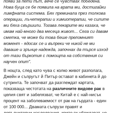
появи за пети път, вече се чувствах победена.
Нова буца се бе появила на врата ми, достигайки
лимфната система. Бях преминала през толкова
операции, лъчетерапии и химиотерапии, че силите
ми бяха свършили. Тогава лекарите ми казаха, че
имам най-много два месеца живот... Сега си давам
сметка, че може би това беше преломният
момент - ядосах се и въпреки че никой не ми
даваше и зрънце надежда, започнах да търся изход
от тази бъркотия с помощта на собствения си
научен опит".
В нощта, след като чува с колко живот разполага,
Джейн и съпругът й Питър остават в кабинета й до
сутринта. Те започват да разглеждат картата,
показваща честотата на
различните видове рак
в
целия свят и забелязват, че Китай е с най-нисък
процент на заболеваемост от рак на гърдата - един
от 100 000... Двамата съпрузи правят и
допълнителни изследвания, които ги убеждават, че