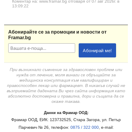
Коментар на: www.framar.bg отговаря от 07 авг 2026г. в
13:09:22
Абонирайте се за промоции и новости от
Framar.bg
При възникнало съмнение за здравословен проблем или
нужда от лечение, моля винаги се обръщайте за
медицинска консултация към квалифициран и
правоспособен лекар или фармацевт. В никакъв случай не
възприемайте дадената Ви чрез сайта информация като
абсолютно достоверна и правилна, дори и същата да се
окаже такава.
Данни на Фрамар ООД:
Фрамар ООД, ЕИК: 123732525, Стара Загора, ул. Петър
Парчевич № 26, телефон:
0875 / 322 000
, e-mail: