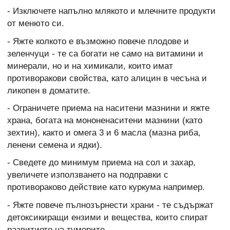
- Изключете напълно млякото и млечните продукти
от менюто си.
- Яжте колкото е възможно повече плодове и
зеленчуци - те са богати не само на витамини и
минерали, но и на химикали, които имат
противоракови свойства, като алицин в чесъна и
ликопен в доматите.
- Ограничете приема на наситени мазнини и яжте
храна, богата на мононенаситени мазнини (като
зехтин), както и омега 3 и 6 масла (мазна риба,
ленени семена и ядки).
- Сведете до минимум приема на сол и захар,
увеличете използването на подправки с
противораково действие като куркума например.
- Яжте повече пълнозърнести храни - те съдържат
детоксикиращи ензими и вещества, които спират
развитието на туморите.