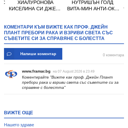
КС
ХИАЛУРОНОВА
НУТРИШЪН ГОЛД
М
ли
КИСЕЛИНА СИ ДЖЕЛИ
ВИТА-МИН АНТИ-ОКС
т
желирани стика 2 кутии
СУПЕР СПОРТ капсули
* 31
* 60
КОМЕНТАРИ КЪМ ВИЖТЕ КАК ПРОФ. ДЖЕЙН
ПЛАНТ ПРЕБОРИ РАКА И ВЗРИВИ СВЕТА СЪС
СЪВЕТИТЕ СИ ЗА СПРАВЯНЕ С БОЛЕСТТА
Напиши коментар
0 коментара
www.framar.bg
на 07 August 2026 в 23:49
Коментирайте
"Вижте как проф. Джейн Плант
пребори рака и взриви света със съветите си за
справяне с болестта"
ВИЖТЕ ОЩЕ
Нашето здраве