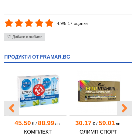
4.9/5 17 оценки
Добави в любими
ПРОДУКТИ ОТ FRAMAR.BG
45.50
88.99
30.17
59.01
.
€
/
лв.
€
/
лв.
КОМПЛЕКТ
ОЛИМП СПОРТ