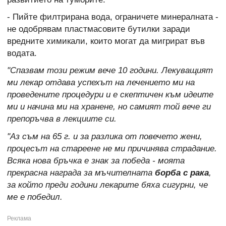
- Пийте филтрирана вода, ограничете минералната -
не одобрявам пластмасовите бутилки заради
вредните химикали, които могат да мигрират във
водата.
"Спазвам този режим вече 10 години. Лекуващият
ми лекар отдава успехът на лечението ми на
проведените процедури и е скептичен към идеите
ми и начина ми на хранене, но самият той вече ги
препоръчва в лекциите си.
"Аз съм на 65 г. и за разлика от повечето жени,
процесът на стареене не ми причинява страдание.
Всяка нова бръчка е знак за победа - моята
прекрасна награда за мъчителната
борба с рака
,
за който преди години лекарите бяха сигурни, че
ме е победил.