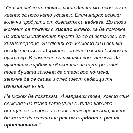
"Осъзнавайки че това е последният ми шанс, аз се
хванах за него като удавник. Елиминирах всички
млечни продукти от диетата си веднага. До този
момент се тъпчех с
кисело мляко
, за да помогна
на храносмилателния тракт да се възстанови от
химиотерапия. Изключих от менюто си и всички
продукти със съдържание на мляко като бисквити,
супи и др. В рамките на няколко дни започнах да
чувствам сърбеж в областта на тумора, след
това буцата започна да става все по-мека,
започна да се свива и след шест седмици тя
изчезна напълно.
Не можех да повярвам. И направих това, което съм
свикнала да правя като учен с дълга кариера -
връщах се отново и отново към причината, която
би могла да отключва
рак на гърдата
и
рак на
простатата
."