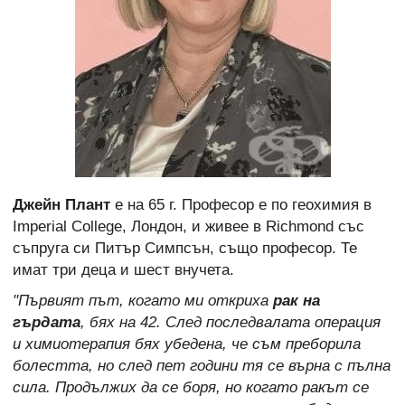
Джейн Плант
е на 65 г. Професор е по геохимия в
Imperial College, Лондон, и живее в Richmond със
съпруга си Питър Симпсън, също професор. Те
имат три деца и шест внучета.
"Първият път, когато ми откриха
рак на
гърдата
, бях на 42. След последвалата операция
и химиотерапия бях убедена, че съм преборила
болестта, но след пет години тя се върна с пълна
сила. Продължих да се боря, но когато ракът се