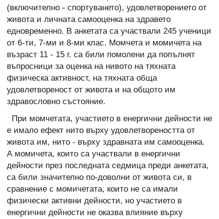
(включително - спортуването), удовлетворението от
живота и личната самооценка на здравето
едновременно. В анкетата са участвали 245 ученици
от 6-ти, 7-ми и 8-ми клас. Момчета и момичета на
възраст 11 - 15 г. са били помолени да попълнят
въпросници за оценка на нивото на тяхната
физическа активност, на тяхната обща
удовлетвореност от живота и на общото им
здравословно състояние.
При момчетата, участието в енергични дейности не
е имало ефект нито върху удовлетвореността от
живота им, нито - върху здравната им самооценка.
А момичета, които са участвали в енергични
дейности през последната седмица преди анкетата,
са били значително по-доволни от живота си, в
сравнение с момичетата, които не са имали
физически активни дейности, но участието в
енергични дейности не оказва влияние върху