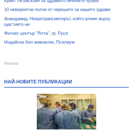
Крият ли рискове за здравето печените чушки
10 невероятни ползи от черешите за нашето здраве
Анандамид: Невротрансмитерът, който влияе върху
щастието ни
Фитнес център "Ялта", гр. Русе
Индийски бял живовляк, Псилиум
НАЙ-НОВИТЕ ПУБЛИКАЦИИ