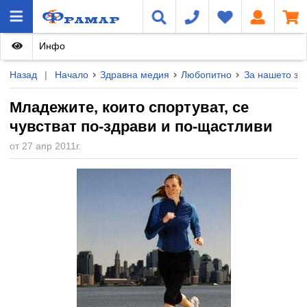
Инфо
Назад
|
Начало
Здравна медия
Любопитно
За нашето зд
Младежите, които спортуват, се
чувстват по-здрави и по-щастливи
от 27 апр 2011г.