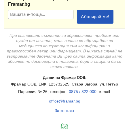
Framar.bg
При възникнало съмнение за здравословен проблем или
нужда от лечение, моля винаги се обръщайте за
медицинска консултация към квалифициран и
правоспособен лекар или фармацевт. В никакъв случай не
възприемайте дадената Ви чрез сайта информация като
абсолютно достоверна и правилна, дори и същата да се
окаже такава.
Данни на Фрамар ООД:
Фрамар ООД, ЕИК: 123732525, Стара Загора, ул. Петър
Парчевич № 26, телефон:
0875 / 322 000
, e-mail:
office@framar.bg
За контакт