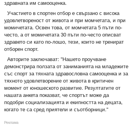
здравната им самооценка.
Участието в спортен отбор е свързано с висока
удовлетвореност от живота и при момчетата, и при
момичетата. Освен това, от момчетата 5 пъти по-
често, а от момичетата 30 пъти по-често описват
здравето си като по-лошо, тези, които не тренират
отборен спорт.
Авторите заключават: "Нашето проучване
демонстрира ползата от заниманията на младежите
със спорт за тяхната здравословна самооценка и за
тяхното удовлетворение от живота в критичен
момент от юношеското развитие. Резултатите от
нашата анкета показват, че спортът може да
подобри социализацията и екипността на децата,
когато те са сред приятели и съотборници."