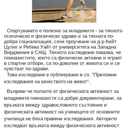
Спортуването е полезно за младежите - за тяхното
психическо и физическо здраве и за тяхната по-
добра социализация, сочи проучване на д-р Кийт
Цулиг и Ребека Уайт от университета на Западна
Вирджиния в САЩ. Тяхното изследване показва, че
гимназистите, които са физически активни и играят
в спортни отбори, са по-доволни от живота си и се
чувстват по-здрави.
Това изследване е публикувано в сп. "Приложни
изследвания на качеството на живот".
Въпреки че ползите от физическата активност за
младежите гимназисти са добре документирани, за
връзката между здравословното състояние и
физическата активност на учениците от основните
училища не бяха правени изследвания. Авторите
изследват връзката между физическата активност