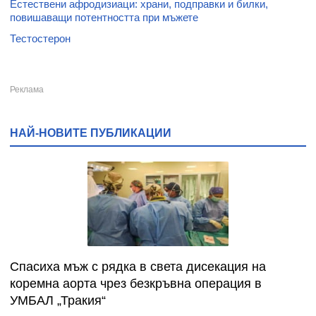
Естествени афродизиаци: храни, подправки и билки,
повишаващи потентността при мъжете
Тестостерон
НАЙ-НОВИТЕ ПУБЛИКАЦИИ
Спасиха мъж с рядка в света дисекация на
коремна аорта чрез безкръвна операция в
УМБАЛ „Тракия“