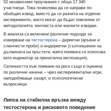
52 независими проучвания с общо 17 340
участници. Това позволява да се направи по-
обобщен извод, вместо да се разчита на отделни
експерименти, които могат да бъдат повлияни от
методологията, контекста или малките извадки.
В анализа са включени различни подходи за
измерване на
тестостерона
– директни (кръвни и
слюнчести проби) и индиректни (съотношение на
дължината на пръстите, което понякога се използва
като индикатор за пренатална експозиция).
Склонността към поемане на риск също е оценена
по различни начини – чрез експериментални игри,
наподобяващи хазарт, и психологически
въпросници.
Липса на стабилна връзка между
тестостерона и рисковото поведение