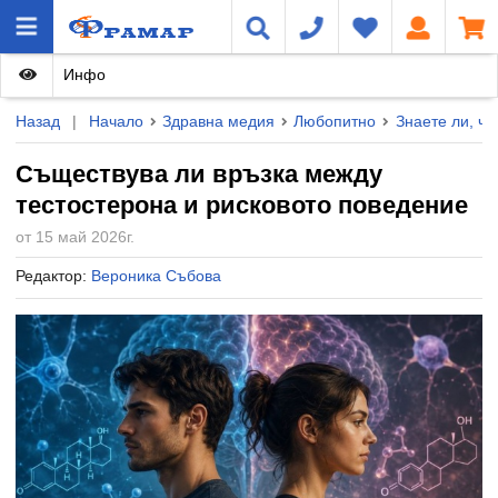
Инфо
Назад
|
Начало
Здравна медия
Любопитно
Знаете ли, че.
Съществува ли връзка между
тестостерона и рисковото поведение
от 15 май 2026г.
Редактор:
Вероника Събова