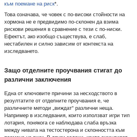
към поемане на риск
*.
Това означава, че човек с по-високи стойности на
хормона не е предвидимо по-склонен да взима
рискови решения в сравнение с тези с по-ниски.
Ефектът, ако изобщо съществува, е слаб,
нестабилен и силно зависим от контекста на
изследването.
Защо отделните проучвания стигат до
различни заключения
Една от ключовите причини за несходството в
резултатите от отделните проучвания е, че
различните методи „виждат“ различни неща.
Например в изследвания, които използват игри тип
лотария, понякога се наблюдава слаба връзка
между нивата на тестостерона и склонността към