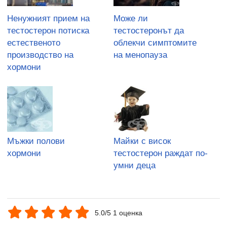
Ненужният прием на
Може ли
тестостерон потиска
тестостеронът да
естественото
облекчи симптомите
производство на
на менопауза
хормони
Мъжки полови
Майки с висок
хормони
тестостерон раждат по-
умни деца
5.0/5 1 оценка