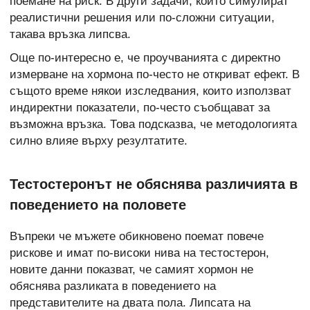
поемане на риск. В други задачи, които симулират
реалистични решения или по-сложни ситуации,
такава връзка липсва.
Още по-интересно е, че проучванията с директно
измерване на хормона по-често не откриват ефект. В
същото време някои изследвания, които използват
индиректни показатели, по-често съобщават за
възможна връзка. Това подсказва, че методологията
силно влияе върху резултатите.
Тестостеронът не обяснява различията в
поведението на половете
Въпреки че мъжете обикновено поемат повече
рискове и имат по-високи нива на тестостерон,
новите данни показват, че самият хормон не
обяснява разликата в поведението на
представителите на двата пола. Липсата на