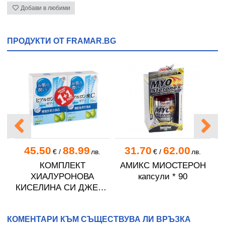
Добави в любими
ПРОДУКТИ ОТ FRAMAR.BG
45.50
88.99
31.70
62.00
.
€
/
лв.
€
/
лв.
КОМПЛЕКТ
АМИКС МИОСТЕРОН
ХИАЛУРОНОВА
капсули * 90
КИСЕЛИНА СИ ДЖЕЛИ
Т
желирани стика 2 кутии
* 31
КОМЕНТАРИ КЪМ СЪЩЕСТВУВА ЛИ ВРЪЗКА