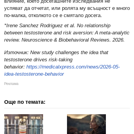
влияние, което досегашните изследвания не
успяват да отчетат, или ролята му всъщност е много
по-малка, отколкото се е смятало досега.
*Irene Sanchez Rodriguez et al. No relationship
between testosterone and risk aversion: A meta-analytic
review. Neuroscience & Biobehavioral Reviews. 2026.
Източник:
New study challenges the idea that
testosterone drives risk-taking
behavior:
https://medicalxpress.com/news/2026-05-
idea-testosterone-behavior
Още по темата: