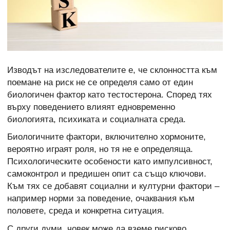
Изводът на изследователите е, че склонността към
поемане на риск не се определя само от един
биологичен фактор като тестостерона. Според тях
върху поведението влияят едновременно
биологията, психиката и социалната среда.
Биологичните фактори, включително хормоните,
вероятно играят роля, но тя не е определяща.
Психологическите особености като импулсивност,
самоконтрол и предишен опит са също ключови.
Към тях се добавят социални и културни фактори –
например норми за поведение, очаквания към
половете, среда и конкретна ситуация.
С други думи, човек може да вземе рисково