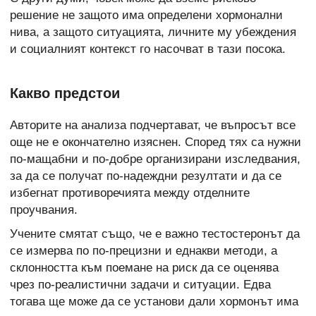
решение не защото има определени хормонални
нива, а защото ситуацията, личните му убеждения
и социалният контекст го насочват в тази посока.
Какво предстои
Авторите на анализа подчертават, че въпросът все
още не е окончателно изяснен. Според тях са нужни
по-мащабни и по-добре организирани изследвания,
за да се получат по-надеждни резултати и да се
избегнат противоречията между отделните
проучвания.
Учените смятат също, че е важно тестостеронът да
се измерва по по-прецизни и еднакви методи, а
склонността към поемане на риск да се оценява
чрез по-реалистични задачи и ситуации. Едва
тогава ще може да се установи дали хормонът има