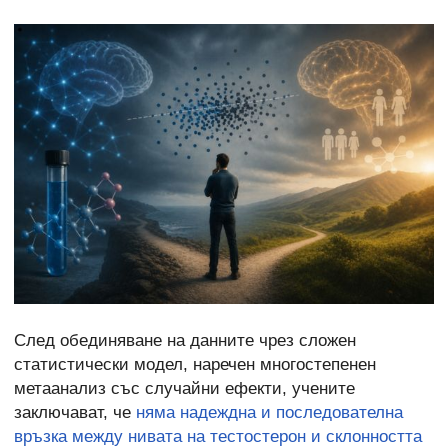
След обединяване на данните чрез сложен
статистически модел, наречен многостепенен
метаанализ със случайни ефекти, учените
заключават, че
няма надеждна и последователна
връзка между нивата на тестостерон и склонността