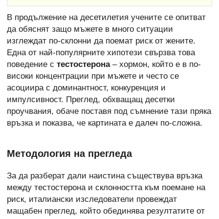
В продължение на десетилетия учените се опитват
да обяснят защо мъжете в много ситуации
изглеждат по-склонни да поемат риск от жените.
Една от най-популярните хипотези свързва това
поведение с
тестостерона
– хормон, който е в по-
високи концентрации при мъжете и често се
асоциира с доминантност, конкуренция и
импулсивност. Преглед, обхващащ десетки
проучвания, обаче поставя под съмнение тази пряка
връзка и показва, че картината е далеч по-сложна.
Методология на прегледа
За да разберат дали наистина съществува връзка
между тестостерона и склонността към поемане на
риск, италиански изследователи провеждат
мащабен преглед, който обединява резултатите от