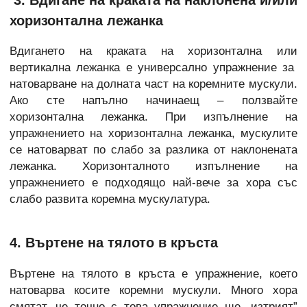
хоризонтална лежанка
Вдигането на краката на хоризонтална или
вертикална лежанка е универсално упражнение за
натоварване на долната част на коремните мускули.
Ако сте напълно начинаещ – ползвайте
хоризонтална лежанка. При изпълнение на
упражнението на хоризонтална лежанка, мускулите
се натоварват по слабо за разлика от наклонената
лежанка. Хоризонталното изпълнение на
упражнението е подходящо най-вече за хора със
слабо развита коремна мускулатура.
4. Въртене на тялото в кръста
Въртене на тялото в кръста е упражнение, което
натоварва косите коремни мускули. Много хора
смятат, че точно с това упражнение ще „изтрият”