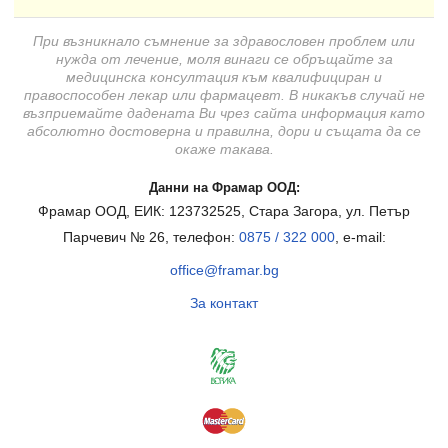
При възникнало съмнение за здравословен проблем или
нужда от лечение, моля винаги се обръщайте за
медицинска консултация към квалифициран и
правоспособен лекар или фармацевт. В никакъв случай не
възприемайте дадената Ви чрез сайта информация като
абсолютно достоверна и правилна, дори и същата да се
окаже такава.
Данни на Фрамар ООД:
Фрамар ООД, ЕИК: 123732525, Стара Загора, ул. Петър
Парчевич № 26, телефон:
0875 / 322 000
, e-mail:
office@framar.bg
За контакт