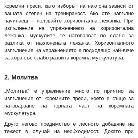
коремни преси, като изборът на наклона зависи от
вашата степен на тренираност. Ако сте напълно
начинаещ – ползвайте хоризонтална лежанка. При
изпълнение на упражнението на хоризонтална
лежанка, мускулите се натоварват по слабо за
разлика от наклонената лежанка. Хоризонталното
изпълнение на упражнението е подходящо най-вече
за хора със слабо развита коремна мускулатура.
2. Молитва
„Молитва” е упражнение много по приятно за
изпълнение от коремните преси, което е също за
натоварване на горната част на коремната
мускулатура.
Друго негово предимство е лесното добавяне на
тежест в случай на необходимост. Докато при