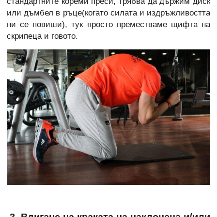
стандартните кореми преси, трябва да държим диск
или дъмбел в ръце(когато силата и издръжливостта
ни се повиши), тук просто преместваме щифта на
скрипеца и говото.
3. Вдигане на краката на наклонена и/или