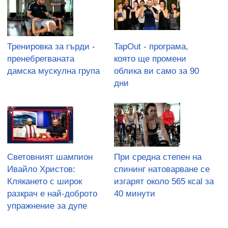
Тренировка за гърди -
TapOut - програма,
пренебрегваната
която ще промени
дамска мускулна група
облика ви само за 90
дни
Световният шампион
При средна степен на
Ивайло Христов:
спининг натоварване се
Клякането с широк
изгарят около 565 кcal за
разкрач е най-доброто
40 минути
упражнение за дупе