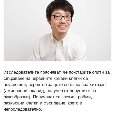
Изследователите поясняват, че по-старите опити за
свързване на червените кръвни клетки са
неуспешни, вероятно защото се използва хитозан
(аминополизахарид, получен от черупките на
ракообразни). Получават се крехки тробми,
разкъсани клетки и съсирване, което е
непоследователно.