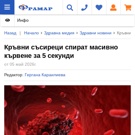
Инфо
Назад
|
Начало
Здравна медия
Здравни новини
Кръвни с
Кръвни съсиреци спират масивно
кървене за 5 секунди
от 05 май 2026г.
Редактор:
Гергана Караилиева