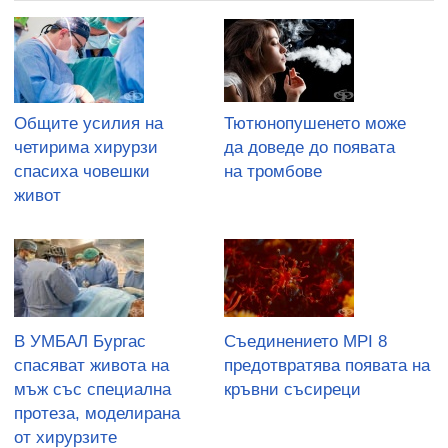
Общите усилия на
Тютюнопушенето може
четирима хирурзи
да доведе до появата
спасиха човешки
на тромбове
живот
В УМБАЛ Бургас
Съединението MPI 8
спасяват живота на
предотвратява появата на
мъж със специална
кръвни съсиреци
протеза, моделирана
от хирурзите