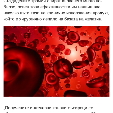
Създадените тромби спират кървенето много по-
бързо, освен това ефективността им надвишава
няколко пъти тази на клинично използвания продукт,
който е хирургично лепило на базата на желатин.
„Получените инженерни кръвни съсиреци се