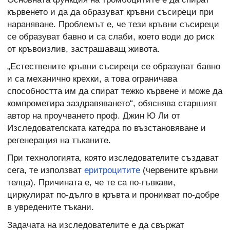
кървенето и да да образуват кръвни съсиреци при
нараняване. Проблемът е, че тези кръвни съсиреци
се образуват бавно и са слаби, което води до риск
от кръвоизлив, застрашаващ живота.
„Естествените кръвни съсиреци се образуват бавно
и са механично крехки, а това ограничава
способността им да спират тежко кървене и може да
компрометира заздравяването“, обяснява старшият
автор на проучването проф. Джин Ю Ли от
Изследователската катедра по възстановяване и
регенерация на тъканите.
При технологията, която изследователите създават
сега, те използват
еритроцитите
(червените кръвни
телца). Причината е, че те са по-гъвкави,
циркулират по-дълго в кръвта и проникват по-добре
в увредените тъкани.
Задачата на изследователите е да свържат