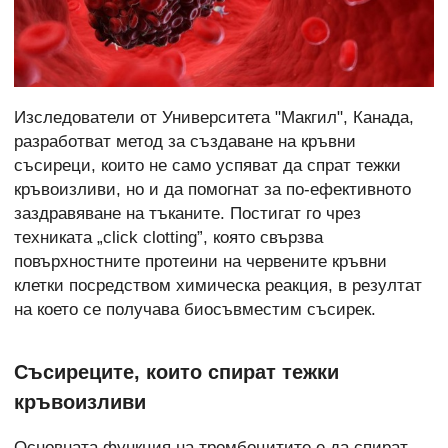
Изследователи от Университета "Макгил", Канада,
разработват метод за създаване на кръвни
съсиреци, които не само успяват да спрат тежки
кръвоизливи, но и да помогнат за по-ефективното
заздравяване на тъканите. Постигат го чрез
техниката „click clotting”, която свързва
повърхностните протеини на червените кръвни
клетки посредством химическа реакция, в резултат
на което се получава биосъвместим съсирек.
Съсиреците, които спират тежки
кръвоизливи
Основната функция на тромбоцитите е да спират