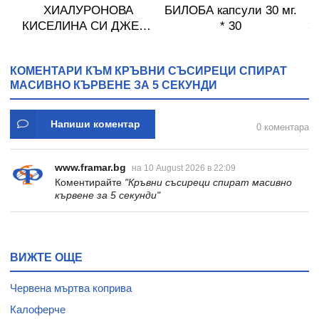
И
ХИАЛУРОНОВА
БИЛОБА капсули 30 мг.
Т
К6
КИСЕЛИНА СИ ДЖЕЛИ
* 30
З
желирани стика 2 кутии
* 31
КОМЕНТАРИ КЪМ КРЪВНИ СЪСИРЕЦИ СПИРАТ
МАСИВНО КЪРВЕНЕ ЗА 5 СЕКУНДИ
Напиши коментар
0 коментара
www.framar.bg
на 10 August 2026 в 22:09
Коментирайте
"Кръвни съсиреци спират масивно
кървене за 5 секунди"
ВИЖТЕ ОЩЕ
Червена мъртва коприва
Калоферче