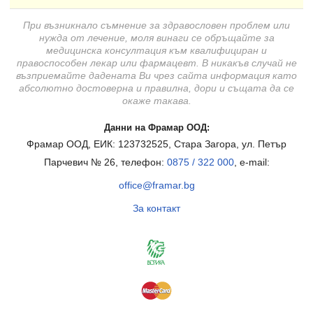
При възникнало съмнение за здравословен проблем или
нужда от лечение, моля винаги се обръщайте за
медицинска консултация към квалифициран и
правоспособен лекар или фармацевт. В никакъв случай не
възприемайте дадената Ви чрез сайта информация като
абсолютно достоверна и правилна, дори и същата да се
окаже такава.
Данни на Фрамар ООД:
Фрамар ООД, ЕИК: 123732525, Стара Загора, ул. Петър
Парчевич № 26, телефон:
0875 / 322 000
, e-mail:
office@framar.bg
За контакт