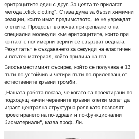
еритроцитите един с друг. За целта те прилагат
метода „click clotting”. Става дума за бързи химични
реакции, които имат предимството, че не увреждат
клетките. Процесът включва прикрепването на
специални молекули към еритроцитите, които при
контакт с полимерни вериги се свързват веднага.
Резултатът е създаването за секунди на еластичен
и плътен материал, който прилича на гел.
Биосъвместимият съсирек, който се получава е 13
пъти по-устойчив и четири пъти по-прилепващ от
естествените кръвни тромби.
„Нашата работа показа, че когато са проектирани по
подходящ начин червените кръвни клетки могат да
играят централна структурна роля като позволят
проектирането на по-здрави и по-функционални
биоматериали“, казва проф. Ли.