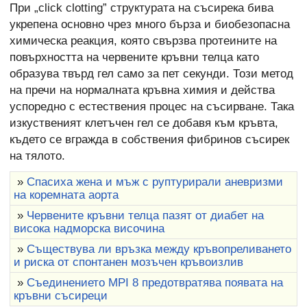
При „click clotting” структурата на съсирека бива
укрепена основно чрез много бърза и биобезопасна
химическа реакция, която свързва протеините на
повърхността на червените кръвни телца като
образува твърд гел само за пет секунди. Този метод
на пречи на нормалната кръвна химия и действа
успоредно с естествения процес на съсирване. Така
изкуственият клетъчен гел се добавя към кръвта,
където се вгражда в собствения фибринов съсирек
на тялото.
»
Спасиха жена и мъж с руптурирали аневризми
на коремната аорта
»
Червените кръвни телца пазят от диабет на
висока надморска височина
»
Съществува ли връзка между кръвопреливането
и риска от спонтанен мозъчен кръвоизлив
»
Съединението MPI 8 предотвратява появата на
кръвни съсиреци