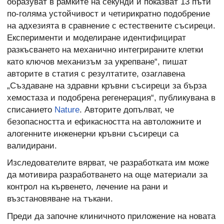
образуват в рамките на секунди и показват 13 пъти
по-голяма устойчивост и четирикратно подобрение
на адхезията в сравнение с естествените съсиреци.
Експерименти и моделиране идентифицират
разкъсването на механично интегрираните клетки
като ключов механизъм за укрепване“, пишат
авторите в статия с резултатите, озаглавена
„Създаване на здравни кръвни съсиреци за бърза
хемостаза и подобрена регенерация“, публикувана в
списанието
Nature
. Авторите допълват, че
безопасността и ефикасността на автоложните и
алогенните инженерни кръвни съсиреци са
валидирани.
Изследователите вярват, че разработката им може
да мотивира разработването на още материали за
контрол на кървенето, лечение на рани и
възстановяване на тъкани.
Преди да започне клиничното приложение на новата