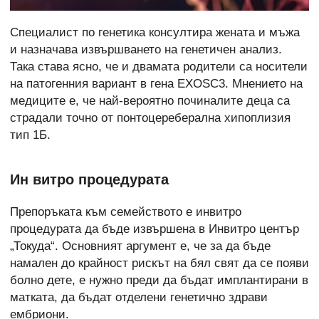
Специалист по генетика консултира жената и мъжа
и назначава извършването на генетичен анализ.
Така става ясно, че и двамата родители са носители
на патогенния вариант в гена EXOSC3. Мнението на
медиците е, че най-вероятно починалите деца са
страдали точно от понтоцереберална хипоплизия
тип 1Б.
Ин витро процедурата
Препоръката към семейството е инвитро
процедурата да бъде извършена в Инвитро център
„Токуда“. Основният аргумент е, че за да бъде
намален до крайност рискът на бял свят да се появи
болно дете, е нужно преди да бъдат имплантирани в
матката, да бъдат отделени генетично здрави
ембриони.