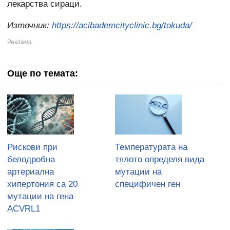
лекарства сираци.
Източник:
https://acibademcityclinic.bg/tokuda/
Още по темата:
Рискови при
Температурата на
белодробна
тялото определя вида
артериална
мутации на
хипертония са 20
специфичен ген
мутации на гена
ACVRL1