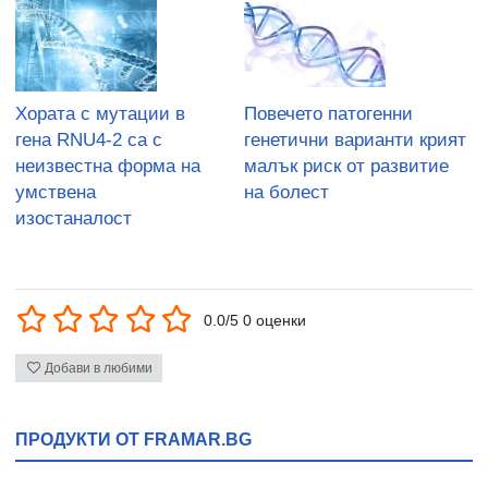
Хората с мутации в
Повечето патогенни
гена RNU4-2 са с
генетични варианти крият
неизвестна форма на
малък риск от развитие
умствена
на болест
изостаналост
0.0/5 0 оценки
Добави в любими
ПРОДУКТИ ОТ FRAMAR.BG