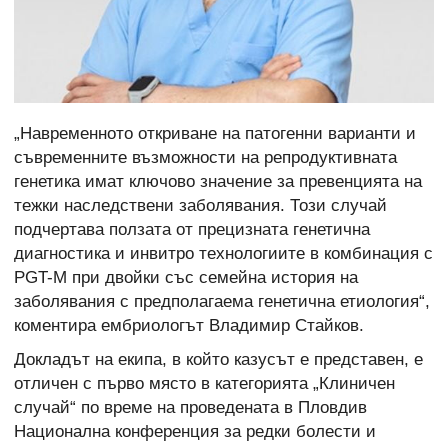
„Навременното откриване на патогенни варианти и
съвременните възможности на репродуктивната
генетика имат ключово значение за превенцията на
тежки наследствени заболявания. Този случай
подчертава ползата от прецизната генетична
диагностика и инвитро технологиите в комбинация с
PGT-M при двойки със семейна история на
заболявания с предполагаема генетична етиология“,
коментира ембриологът Владимир Стайков.
Докладът на екипа, в който казусът е представен, е
отличен с първо място в категорията „Клиничен
случай“ по време на проведената в Пловдив
Национална конференция за редки болести и