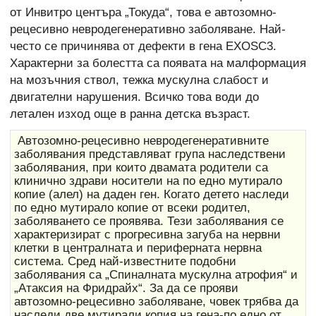
от Инвитро центъра „Токуда“, това е автозомно-
рецесивно невродегенеративно заболяване. Най-
често се причинява от дефекти в гена EXOSC3.
Характерни за болестта са появата на малформация
на мозъчния ствол, тежка мускулна слабост и
двигателни нарушения. Всичко това води до
летален изход още в ранна детска възраст.
Автозомно-рецесивно невродегенеративните
заболявания представляват група наследствени
заболявания, при които двамата родители са
клинично здрави носители на по едно мутирало
копие (алел) на даден ген. Когато детето наследи
по едно мутирало копие от всеки родител,
заболяването се проявява. Тези заболявания се
характеризират с прогресивна загуба на нервни
клетки в централната и периферната нервна
система. Сред най-известните подобни
заболявания са „Спиналната мускулна атрофия“ и
„Атаксия на Фридрайх“. За да се прояви
автозомно-рецесивно заболяване, човек трябва да
наследи две мутирали копия на гена-по едно от