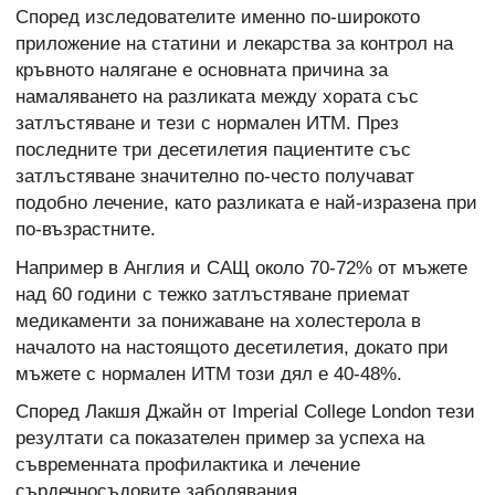
Според изследователите именно по-широкото
приложение на статини и лекарства за контрол на
кръвното налягане е основната причина за
намаляването на разликата между хората със
затлъстяване и тези с нормален ИТМ. През
последните три десетилетия пациентите със
затлъстяване значително по-често получават
подобно лечение, като разликата е най-изразена при
по-възрастните.
Например в Англия и САЩ около 70-72% от мъжете
над 60 години с тежко затлъстяване приемат
медикаменти за понижаване на холестерола в
началото на настоящото десетилетия, докато при
мъжете с нормален ИТМ този дял е 40-48%.
Според Лакшя Джайн от Imperial College London тези
резултати са показателен пример за успеха на
съвременната профилактика и лечение
сърдечносъдовите заболявания.