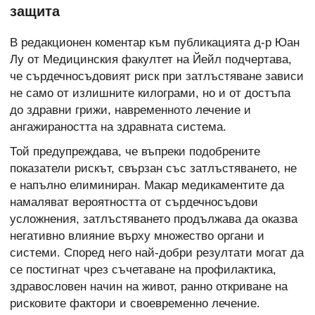
защита
В редакционен коментар към публикацията д-р Юан
Лу от Медицинския факултет на Йейл подчертава,
че сърдечносъдовият риск при затлъстяване зависи
не само от излишните килограми, но и от достъпа
до здравни грижи, навременното лечение и
ангажираността на здравната система.
Той предупреждава, че въпреки подобрените
показатели рискът, свързан със затлъстяването, не
е напълно елиминиран. Макар медикаментите да
намаляват вероятността от сърдечносъдови
усложнения, затлъстяването продължава да оказва
негативно влияние върху множество органи и
системи. Според него най-добри резултати могат да
се постигнат чрез съчетаване на профилактика,
здравословен начин на живот, ранно откриване на
рисковите фактори и своевременно лечение.