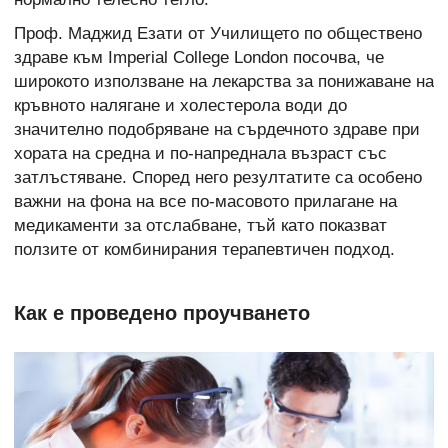
Проф. Маджид Езати от Училището по обществено
здраве към Imperial College London посочва, че
широкото използване на лекарства за понижаване на
кръвното налягане и холестерола води до
значително подобряване на сърдечното здраве при
хората на средна и по-напреднала възраст със
затлъстяване. Според него резултатите са особено
важни на фона на все по-масовото прилагане на
медикаменти за отслабване, тъй като показват
ползите от комбинирания терапевтичен подход.
Как е проведено проучването