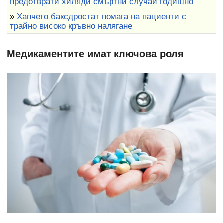
предотврати хиляди смъртни случаи годишно
»
Хапчето баксдростат помага на пациенти с
трайно високо кръвно налягане
Медикаментите имат ключова роля