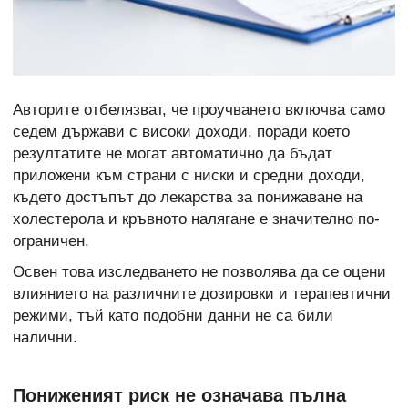
Авторите отбелязват, че проучването включва само
седем държави с високи доходи, поради което
резултатите не могат автоматично да бъдат
приложени към страни с ниски и средни доходи,
където достъпът до лекарства за понижаване на
холестерола и кръвното налягане е значително по-
ограничен.
Освен това изследването не позволява да се оцени
влиянието на различните дозировки и терапевтични
режими, тъй като подобни данни не са били
налични.
Пониженият риск не означава пълна