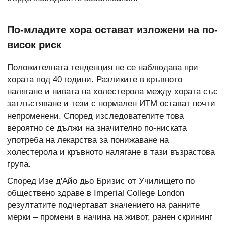
По-младите хора остават изложени на по-
висок риск
Положителната тенденция не се наблюдава при
хората под 40 години. Разликите в кръвното
налягане и нивата на холестерола между хората със
затлъстяване и тези с нормален ИТМ остават почти
непроменени. Според изследователите това
вероятно се дължи на значително по-ниската
употреба на лекарства за понижаване на
холестерола и кръвното налягане в тази възрастова
група.
Според Изе д'Айо дьо Бризис от Училището по
обществено здраве в Imperial College London
резултатите подчертават значението на ранните
мерки – промени в начина на живот, ранен скрининг