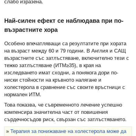
слабо изразена.
Най-силен ефект се наблюдава при по-
възрастните хора
Особено впечатляващи са резултатите при хората
на възраст между 60 и 79 години. В Англия и САЩ
възрастните със затлъстяване, включително тези с
тежко затлъстяване (ИТМ≥35), в края на
изследването имат сходни, а понякога дори по-
ниски стойности на кръвното налягане и
холестерола в сравнение със своите връстници с
нормален ИТМ.
Това показва, че съвременното лечение успешно
компенсира значителна част от повишения
сърдечносъдов риск, свързан със затлъстяването.
»
Терапия за понижаване на холестерола може да