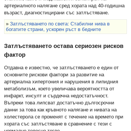
артериалното налягане сред хората над 40-годишна
възраст, диагностицирани със затлъстяване.
»
Затлъстяването по света: Стабилни нива в
богатите страни, ускорен ръст в бедните
Затлъстяването остава сериозен рисков
фактор
Отдавна е известно, че затлъстяването е един от
основните рискови фактори за развитие на
артериална хипертония и нарушения в липидния
метаболизъм, което увеличава вероятността от
инфаркт, инсулт и сърдечна недостатъчност.
Въпреки това липсват достатъчно дългосрочни
данни за това как кръвното налягане и нивата на
холестерола се променят с течение на времето при
хората със затлъстяване в сравнение с тези с
нормално телесно тегло.