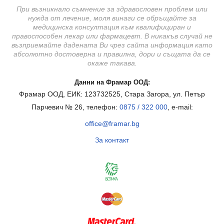
При възникнало съмнение за здравословен проблем или
нужда от лечение, моля винаги се обръщайте за
медицинска консултация към квалифициран и
правоспособен лекар или фармацевт. В никакъв случай не
възприемайте дадената Ви чрез сайта информация като
абсолютно достоверна и правилна, дори и същата да се
окаже такава.
Данни на Фрамар ООД:
Фрамар ООД, ЕИК: 123732525, Стара Загора, ул. Петър
Парчевич № 26, телефон:
0875 / 322 000
, e-mail:
office@framar.bg
За контакт