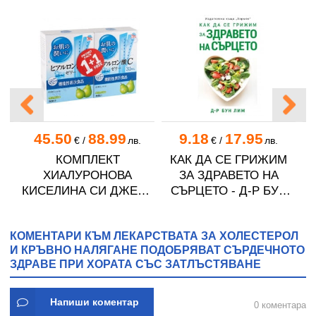
45.50
88.99
9.18
17.95
.
€
/
лв.
€
/
лв.
КОМПЛЕКТ
КАК ДА СЕ ГРИЖИМ
И
ХИАЛУРОНОВА
ЗА ЗДРАВЕТО НА
КИСЕЛИНА СИ ДЖЕЛИ
СЪРЦЕТО - Д-Р БУН
желирани стика 2 кутии
ЛИМ - ХЕРМЕС
* 31
КОМЕНТАРИ КЪМ ЛЕКАРСТВАТА ЗА ХОЛЕСТЕРОЛ
И КРЪВНО НАЛЯГАНЕ ПОДОБРЯВАТ СЪРДЕЧНОТО
ЗДРАВЕ ПРИ ХОРАТА СЪС ЗАТЛЪСТЯВАНЕ
Напиши коментар
0 коментара