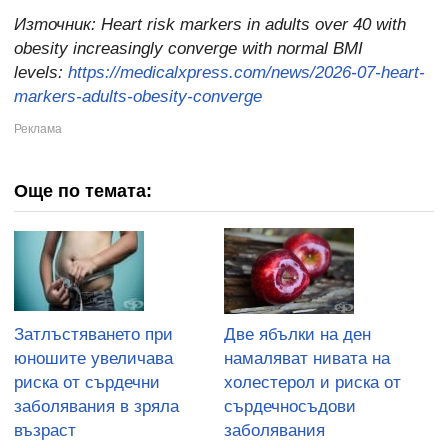
Източник:
Heart risk markers in adults over 40 with
obesity increasingly converge with normal BMI
levels:
https://medicalxpress.com/news/2026-07-heart-
markers-adults-obesity-converge
Още по темата:
Затлъстяването при
Две ябълки на ден
юношите увеличава
намаляват нивата на
риска от сърдечни
холестерол и риска от
заболявания в зряла
сърдечносъдови
възраст
заболявания