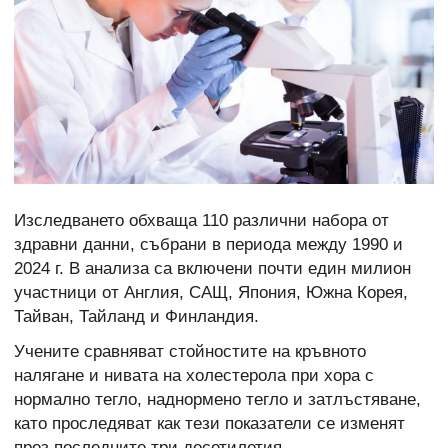
Изследването обхваща 110 различни набора от
здравни данни, събрани в периода между 1990 и
2024 г. В анализа са включени почти един милион
участници от Англия, САЩ, Япония, Южна Корея,
Тайван, Тайланд и Финландия.
Учените сравняват стойностите на кръвното
налягане и нивата на холестерола при хора с
нормално тегло, наднормено тегло и затлъстяване,
като проследяват как тези показатели се изменят
през последните три десетилетия.