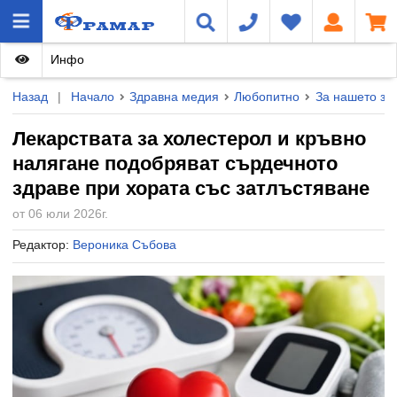
Инфо
Назад
|
Начало
Здравна медия
Любопитно
За нашето зд
Лекарствата за холестерол и кръвно
налягане подобряват сърдечното
здраве при хората със затлъстяване
от 06 юли 2026г.
Редактор:
Вероника Събова