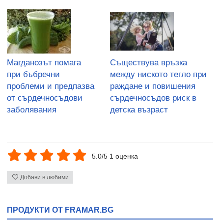
Магданозът помага
Съществува връзка
при бъбречни
между ниското тегло при
проблеми и предпазва
раждане и повишения
от сърдечносъдови
сърдечносъдов риск в
заболявания
детска възраст
5.0/5 1 оценка
Добави в любими
ПРОДУКТИ ОТ FRAMAR.BG