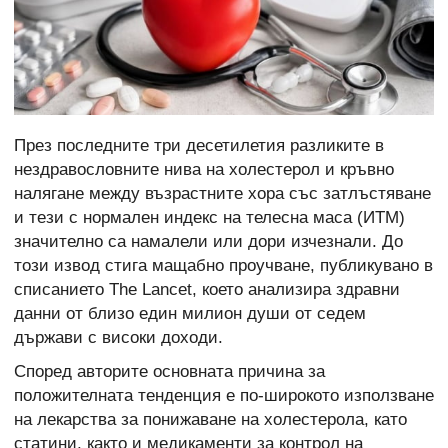
През последните три десетилетия разликите в
нездравословните нива на холестерол и кръвно
налягане между възрастните хора със затлъстяване
и тези с нормален индекс на телесна маса (ИТМ)
значително са намалели или дори изчезнали. До
този извод стига мащабно проучване, публикувано в
списанието The Lancet, което анализира здравни
данни от близо един милион души от седем
държави с високи доходи.
Според авторите основната причина за
положителната тенденция е по-широкото използване
на лекарства за понижаване на холестерола, като
статини, както и медикаменти за контрол на