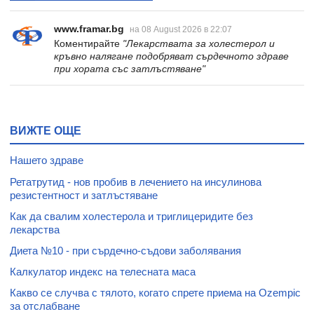
www.framar.bg
на 08 August 2026 в 22:07
Коментирайте
"Лекарствата за холестерол и
кръвно налягане подобряват сърдечното здраве
при хората със затлъстяване"
ВИЖТЕ ОЩЕ
Нашето здраве
Ретатрутид - нов пробив в лечението на инсулинова
резистентност и затлъстяване
Как да свалим холестерола и триглицеридите без
лекарства
Диета №10 - при сърдечно-съдови заболявания
Калкулатор индекс на телесната маса
Какво се случва с тялото, когато спрете приема на Ozempic
за отслабване