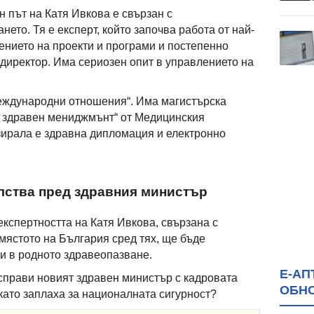
път на Катя Ивкова е свързан с
ето. Тя е експерт, който започва работа от най-
лението на проекти и програми и постепенно
 директор. Има сериозен опит в управлението на
Международни отношения“. Има магистърска
и здравен мениджмънт“ от Медицинския
зирала е здравна дипломация и електронно
лства пред здравния министър
експертността на Катя Ивкова, свързана с
мястото на България сред тях, ще бъде
и в родното здравеопазване.
Е-АП
 справи новият здравен министър с кадровата
ОБН
като заплаха за националната сигурност?