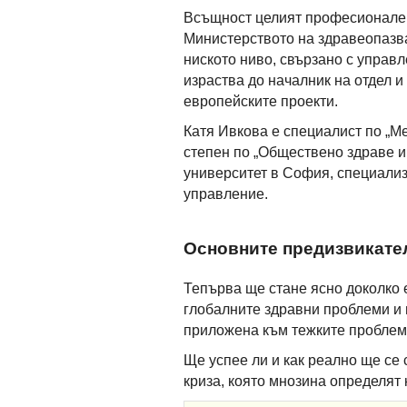
Всъщност целият професионален 
Министерството на здравеопазван
ниското ниво, свързано с управ
израства до началник на отдел и
европейските проекти.
Катя Ивкова е специалист по „
степен по „Обществено здраве 
университет в София, специали
управление.
Основните предизвикате
Тепърва ще стане ясно доколко 
глобалните здравни проблеми и 
приложена към тежките проблем
Ще успее ли и как реално ще се
криза, която мнозина определят 