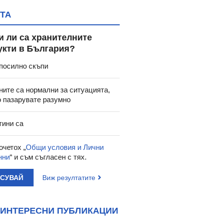
ТА
и ли са хранителните
укти в България?
посилно скъпи
ните са нормални за ситуацията,
о пазарувате разумно
тини са
очетох „
Общи условия и Лични
нни
“ и съм съгласен с тях.
АСУВАЙ
Виж резултатите
ИНТЕРЕСНИ ПУБЛИКАЦИИ