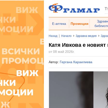
Здрав
Е-аптека
Промоции
библиот
|
Назад
Начало
Здравна медия
Здра
Катя Ивкова е новият
от 08 май 2026г.
Автор:
Гергана Караилиева