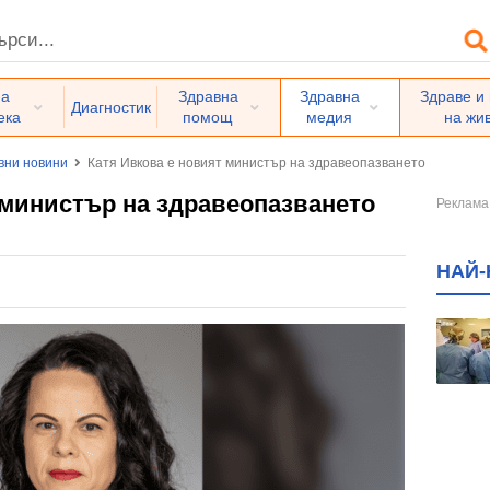
на
Здравна
Здравна
Здраве и
Диагностик
ека
помощ
медия
на жи
вни новини
Катя Ивкова е новият министър на здравеопазването
 министър на здравеопазването
НАЙ-