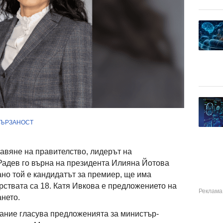
ВЪРЗАНОСТ
тавяне на правителство, лидерът на
Радев го върна на президента Илияна Йотова
ано той е кандидатът за премиер, ще има
рствата са 18. Катя Ивкова е предложението на
нето.
рание гласува предложенията за министър-