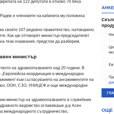
дкрепата на 122 депутати и отново 70 бяха
АНКЕ
Радев и членовете на кабинета му положиха
Скъп
прод
има своето 107 редовно правителство, натоварено
Не
ите. Как ще отговорят министър-председателят
на тези очаквания, предстои да разберем.
Це
ак
равен министър
Ев
твото на здравеопазването над 20 години. В
я „Европейска координация и международно
Пр
гажимент към съгласуването на ангажиментите на
да
съюз, ООН, СЗО, УНИЦЕФ и още международни
ГЛ
стник-министър на здравеопазването в служебния
 здравното ведомство оглавяваше д-р Асен
ОЩЕ 
за международното сътрудничество,