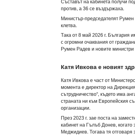
Съставът на кабинета получи по
против, а 36 се въздържаха.
Министър-председателят Румен 
клетва.
Така от 8 май 2026 г. България 
с огромни очаквания от граждан
Румен Радев и новите министри 
Катя Ивкова е новият зд
Катя Ивкова е част от Министерс
момента е директор на Дирекци
сътрудничество“, където има ан
страната ни към Европейския 
организации.
През 2023 г. зае поста на заме
кабинет на Гълъб Донев, когато
Меджидиев. Тогава тя отговаря 