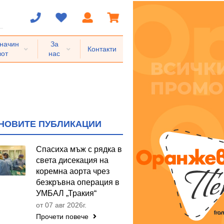
 начин
За
Контакти
вот
нас
НОВИТЕ ПУБЛИКАЦИИ
Спасиха мъж с рядка в
света дисекация на
коремна аорта чрез
безкръвна операция в
УМБАЛ „Тракия“
от 07 авг 2026г.
Прочети повече