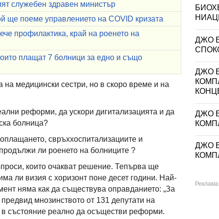
ият служебен здравен министър
БИОХ
НИАЦИ
ой ще поеме управлението на COVID кризата
ече профилактика, край на роенето на
ДЖО 
СПОКО
оито плащат 7 болници за едно и също
ДЖО Е
КОМП
 на медицински сестри, но в скоро време и на
КОНЦ
ални реформи, да ускори дигитализацията и да
ДЖО Е
ска болница?
КОМП
доплащането, свръххоспитализациите и
ДЖО Е
продължи ли роенето на болниците ?
КОМП
ъпроси, които очакват решение. Тепърва ще
ма ли визия с хоризонт поне десет години. Най-
ент няма как да съществува оправданието: „За
а предвид мнозинството от 131 депутати на
е в състояние реално да осъществи реформи.