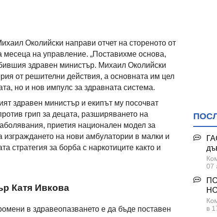
ихаил Околийски направи отчет на стореното от
а месеца на управление. „Поставихме основа,
 бившия здравен министър. Михаил Околийски
ерия от решителни действия, а основната им цел
та, но и нов импулс за здравната система.
ят здравен министър и екипът му посочват
против грип за децата, разширяването на
ПОС
заболявания, приетия национален модел за
а изграждането на нови амбулатории в малки и
ГА
та стратегия за борба с наркотиците както и
дъ
Ком
07 
ПО
ър Катя Ивкова
НО
Ком
в 1
промени в здравеопазването е да бъде поставен