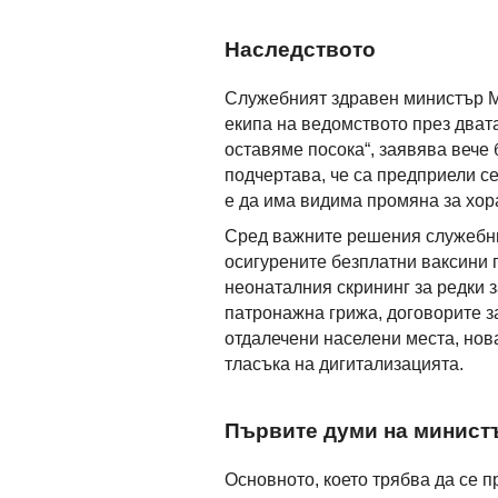
Наследството
Служебният здравен министър М
екипа на ведомството през дват
оставяме посока“, заявява вече
подчертава, че са предприели с
е да има видима промяна за хора
Сред важните решения служебни
осигурените безплатни ваксини 
неонаталния скрининг за редки 
патронажна грижа, договорите з
отдалечени населени места, нова
тласъка на дигитализацията.
Първите думи на минист
Основното, което трябва да се 