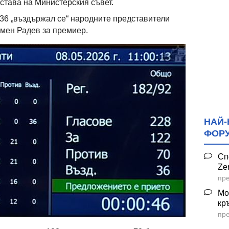
ъстава на Министерския съвет.
 и 36 „въздържал се“ народните представители
мен Радев за премиер.
НАЙ-
ФОР
Сп
Ze
пре
Мо
кр
пре