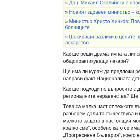
»
Доц. Михаил Околийски е нов
»
Новият здравен министър – к
»
Министър Христо Хинков: Пов
болниците
»
Шокиращи разлики в цените, к
лекарство
Как ще реши драматичната липса
общопрактикуващи лекари?
Ще има ли кураж да предложи ре
направи факт Националната дет
Как ще подходи по въпросите с 
регионалните неравенства? Ще 
Това са малка част от тежките в
разберем дали то съществува и и
малкото защото в настоящия мом
кратко сме“, особено като се им
„Прогресивна България“, което 