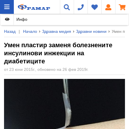
Инфо
Назад
|
Начало
Здравна медия
Здравни новини
Умен пла
Умен пластир заменя болезнените
инсулинови инжекции на
диабетиците
от 23 юни 2015г., обновено на 26 фев 2019г.