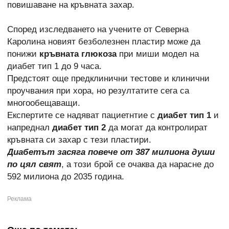
повишаване на кръвната захар.
Според изследването на учените от Северна
Каролина новият безболезнен пластир може да
понижи
кръвната глюкоза
при миши модел на
диабет тип 1 до 9 часа.
Предстоят още предклинични тестове и клинични
проучвания при хора, но резултатите сега са
многообещаващи.
Експертите се надяват пациетнтие с
диабет тип 1
и
напреднал
диабет тип 2
да могат да контролират
кръвната си захар с тези пластири.
Диабетът засяга повече от 387 милиона души
по цял свят
, а този брой се очаква да нарасне до
592 милиона до 2035 година.