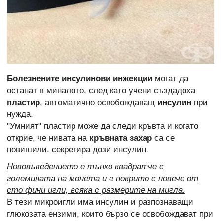
Болезнените инсулинови инжекции
могат да
останат в миналото, след като учени създадоха
пластир
, автоматично освобождаващ
инсулин
при
нужда.
"Умният" пластир може да следи кръвта и когато
открие, че нивата на
кръвната захар
са се
повишили, секретира дози инсулин.
Нововъведението е тънко квадратче с
големината на монета и е покрито с повече от
сто фини игли, всяка с размерите на мигла.
В тези микроигли има инсулин и разпознаващи
глюкозата ензими, които бързо се освобождават при