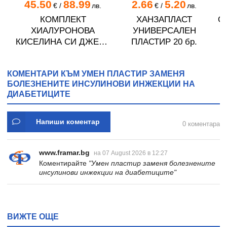
45.50
88.99
2.66
5.20
€
/
лв.
€
/
лв.
КОМПЛЕКТ
ХАНЗАПЛАСТ
С
ХИАЛУРОНОВА
УНИВЕРСАЛЕН
 х
КИСЕЛИНА СИ ДЖЕЛИ
ПЛАСТИР 20 бр.
желирани стика 2 кутии
* 31
КОМЕНТАРИ КЪМ УМЕН ПЛАСТИР ЗАМЕНЯ
БОЛЕЗНЕНИТЕ ИНСУЛИНОВИ ИНЖЕКЦИИ НА
ДИАБЕТИЦИТЕ
Напиши коментар
0 коментара
www.framar.bg
на 07 August 2026 в 12:27
Коментирайте
"Умен пластир заменя болезнените
инсулинови инжекции на диабетиците"
ВИЖТЕ ОЩЕ